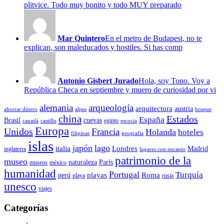
plitvice. Todo muy bonito y todo MUY preparado
Mar Quintero
En el metro de Budapest, no te
explican, son maleducados y hostiles. Si has comp
Antonio Gisbert Jurado
Hola, soy Tono. Voy a
República Checa en septiembre y muero de curiosidad por vi
alemania
arqueología
arquitectura
austria
ahorrar dinero
alpes
bosque
china
Estados
España
Brasil
cuevas
egipto
canadá
castillo
escocia
Europa
Unidos
Francia
Holanda
hoteles
filipinas
geografía
islas
japón
lago
italia
Londres
Madrid
inglaterra
lugares con encanto
patrimonio de la
museo
naturaleza
París
museos
méxico
humanidad
Portugal
Turquía
playas
Roma
perú
playa
rusia
unesco
viajes
Categorías