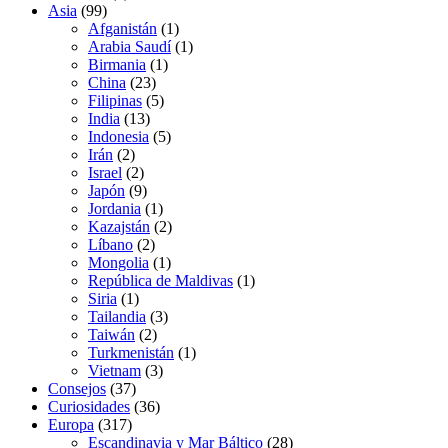
Asia
(99)
Afganistán
(1)
Arabia Saudí
(1)
Birmania
(1)
China
(23)
Filipinas
(5)
India
(13)
Indonesia
(5)
Irán
(2)
Israel
(2)
Japón
(9)
Jordania
(1)
Kazajstán
(2)
Líbano
(2)
Mongolia
(1)
República de Maldivas
(1)
Siria
(1)
Tailandia
(3)
Taiwán
(2)
Turkmenistán
(1)
Vietnam
(3)
Consejos
(37)
Curiosidades
(36)
Europa
(317)
Escandinavia y Mar Báltico
(28)