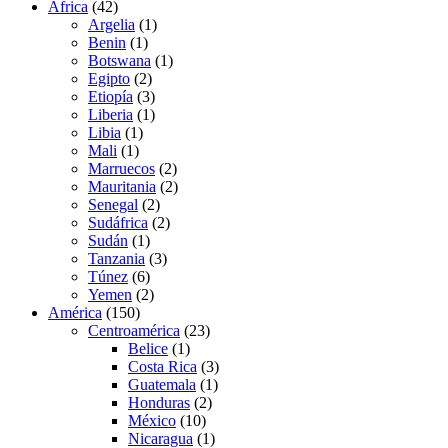
África
(42)
Argelia
(1)
Benin
(1)
Botswana
(1)
Egipto
(2)
Etiopía
(3)
Liberia
(1)
Libia
(1)
Mali
(1)
Marruecos
(2)
Mauritania
(2)
Senegal
(2)
Sudáfrica
(2)
Sudán
(1)
Tanzania
(3)
Túnez
(6)
Yemen
(2)
América
(150)
Centroamérica
(23)
Belice
(1)
Costa Rica
(3)
Guatemala
(1)
Honduras
(2)
México
(10)
Nicaragua
(1)