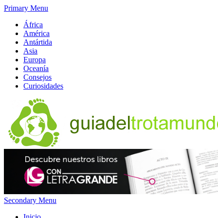
Primary Menu
África
América
Antártida
Asia
Europa
Oceanía
Consejos
Curiosidades
Secondary Menu
Inicio