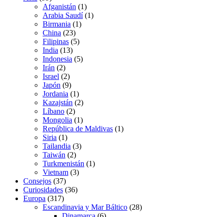
Afganistán
(1)
Arabia Saudí
(1)
Birmania
(1)
China
(23)
Filipinas
(5)
India
(13)
Indonesia
(5)
Irán
(2)
Israel
(2)
Japón
(9)
Jordania
(1)
Kazajstán
(2)
Líbano
(2)
Mongolia
(1)
República de Maldivas
(1)
Siria
(1)
Tailandia
(3)
Taiwán
(2)
Turkmenistán
(1)
Vietnam
(3)
Consejos
(37)
Curiosidades
(36)
Europa
(317)
Escandinavia y Mar Báltico
(28)
Dinamarca
(6)