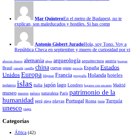
Mar Quintero
En el metro de Budapest, no te
explican, son maleducados y hostiles. Si has comp
Antonio Gisbert Jurado
Hola, soy Tono. Voy a
República Checa en septiembre y muero de curiosidad por vi
alemania
arqueología
arquitectura
austria
ahorrar dinero
alpes
bosque
china
Estados
España
Brasil
cuevas
egipto
canadá
castillo
escocia
Europa
Unidos
Francia
Holanda
hoteles
filipinas
geografía
islas
japón
lago
italia
Londres
Madrid
inglaterra
lugares con encanto
patrimonio de la
museo
naturaleza
París
museos
méxico
humanidad
Portugal
Turquía
playas
Roma
perú
playa
rusia
unesco
viajes
Categorías
África
(42)