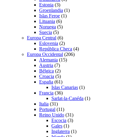
Estonia
(3)
Groenlandia
(1)
Islas Feroe
(1)
Lituania
(6)
Noruega
(5)
Suecia
(5)
Europa Central
(6)
Eslovenia
(2)
República Checa
(4)
Europa Occidental
(206)
Alemania
(15)
Austria
(7)
Bélgica
(2)
Croacia
(5)
España
(61)
Islas Canarias
(1)
Francia
(36)
Sarlat-la-Canéda
(1)
Italia
(31)
Portugal
(11)
Reino Unido
(31)
Escocia
(3)
Gales
(1)
Inglaterra
(1)
Irlanda
(1)