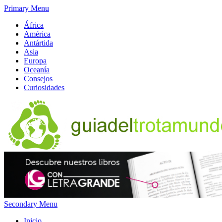
Primary Menu
África
América
Antártida
Asia
Europa
Oceanía
Consejos
Curiosidades
Secondary Menu
Inicio