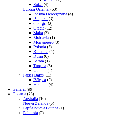
Suiza
(4)
Europa Oriental
(53)
Bosnia Hercegovina
(4)
Bulgaria
(3)
Georgia
(2)
Grecia
(12)
Malta
(2)
Moldavia
(1)
Montenegro
(3)
Polonia
(3)
Rumanía
(5)
Rusia
(6)
Serbia
(1)
Turquía
(6)
Ucrania
(1)
Países Bajos
(11)
Bélgica
(2)
Holanda
(4)
General
(99)
Oceanía
(23)
Australia
(10)
Nueva Zelanda
(6)
Papúa Nueva Guinea
(1)
Polinesia
(2)