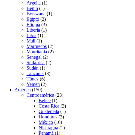
Argelia
(1)
Benin
(1)
Botswana
(1)
Egipto
(2)
Etiopía
(3)
Liberia
(1)
Libia
(1)
Mali
(1)
Marruecos
(2)
Mauritania
(2)
Senegal
(2)
Sudáfrica
(2)
Sudán
(1)
Tanzania
(3)
Túnez
(6)
Yemen
(2)
América
(150)
Centroamérica
(23)
Belice
(1)
Costa Rica
(3)
Guatemala
(1)
Honduras
(2)
México
(10)
Nicaragua
(1)
Panamá
(1)