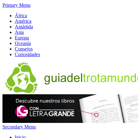
Primary Menu
África
América
Antártida
Asia
Europa
Oceanía
Consejos
Curiosidades
Secondary Menu
Inicio