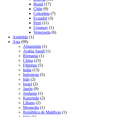
Brasil
(17)
Chile
(9)
Colombia
(7)
Ecuador
(3)
Perú
(11)
Uruguay
(1)
Venezuela
(6)
Antártida
(1)
Asia
(99)
Afganistán
(1)
Arabia Saudí
(1)
Birmania
(1)
China
(23)
Filipinas
(5)
India
(13)
Indonesia
(5)
Irán
(2)
Israel
(2)
Japón
(9)
Jordania
(1)
Kazajstán
(2)
Líbano
(2)
Mongolia
(1)
República de Maldivas
(1)
Siria
(1)