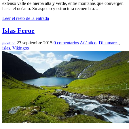
extenso valle de hierba alta y verde, entre montañas que convergen
hasta el océano. Su aspecto y estructura recuerda a…
Leer el resto de la entrada
Islas Feroe
23 septiembre 2015
0 comentarios
Atlántico
,
Dinamarca
,
picofino
islas
,
Vikingos