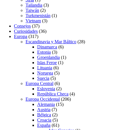
Tailandia
(3)
Taiwán
(2)
Turkmenistán
(1)
Vietnam
(3)
Consejos
(37)
Curiosidades
(36)
Europa
(317)
Escandinavia y Mar Báltico
(28)
Dinamarca
(6)
Estonia
(3)
Groenlandia
(1)
Islas Feroe
(1)
Lituania
(6)
Noruega
(5)
Suecia
(5)
Europa Central
(6)
Eslovenia
(2)
República Checa
(4)
Europa Occidental
(206)
Alemania
(15)
Austria
(7)
Bélgica
(2)
Croacia
(5)
España
(61)