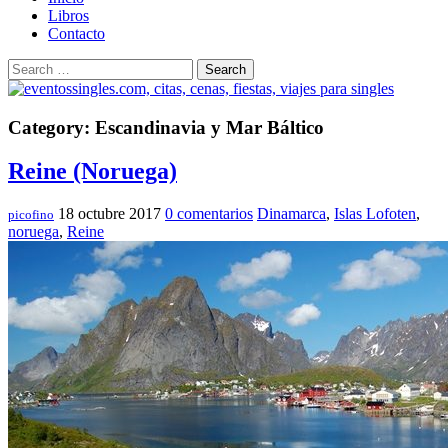
Libros
Contacto
Search
Category: Escandinavia y Mar Báltico
Reine (Noruega)
18 octubre 2017
0 comentarios
Dinamarca
,
Islas Lofoten
,
picofino
noruega
,
Reine