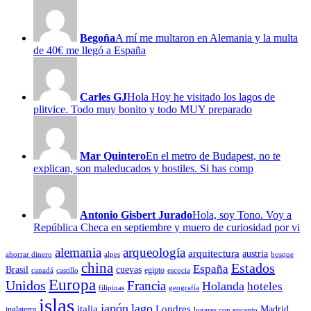
Begoña
A mí me multaron en Alemania y la multa
de 40€ me llegó a España
Carles GJ
Hola Hoy he visitado los lagos de
plitvice. Todo muy bonito y todo MUY preparado
Mar Quintero
En el metro de Budapest, no te
explican, son maleducados y hostiles. Si has comp
Antonio Gisbert Jurado
Hola, soy Tono. Voy a
República Checa en septiembre y muero de curiosidad por vi
alemania
arqueología
arquitectura
austria
ahorrar dinero
alpes
bosque
china
Estados
España
Brasil
cuevas
egipto
canadá
castillo
escocia
Europa
Unidos
Francia
Holanda
hoteles
filipinas
geografía
islas
japón
lago
italia
Londres
Madrid
inglaterra
lugares con encanto