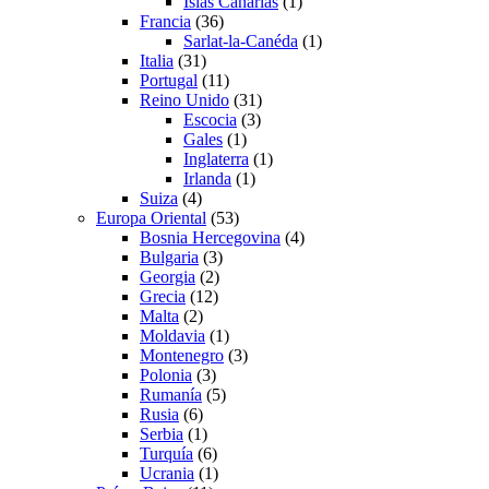
Islas Canarias
(1)
Francia
(36)
Sarlat-la-Canéda
(1)
Italia
(31)
Portugal
(11)
Reino Unido
(31)
Escocia
(3)
Gales
(1)
Inglaterra
(1)
Irlanda
(1)
Suiza
(4)
Europa Oriental
(53)
Bosnia Hercegovina
(4)
Bulgaria
(3)
Georgia
(2)
Grecia
(12)
Malta
(2)
Moldavia
(1)
Montenegro
(3)
Polonia
(3)
Rumanía
(5)
Rusia
(6)
Serbia
(1)
Turquía
(6)
Ucrania
(1)