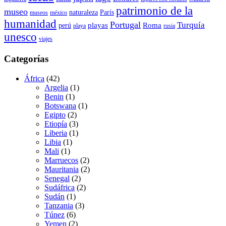
patrimonio de la
museo
naturaleza
París
museos
méxico
humanidad
Portugal
Turquía
playas
Roma
perú
playa
rusia
unesco
viajes
Categorías
África
(42)
Argelia
(1)
Benin
(1)
Botswana
(1)
Egipto
(2)
Etiopía
(3)
Liberia
(1)
Libia
(1)
Mali
(1)
Marruecos
(2)
Mauritania
(2)
Senegal
(2)
Sudáfrica
(2)
Sudán
(1)
Tanzania
(3)
Túnez
(6)
Yemen
(2)