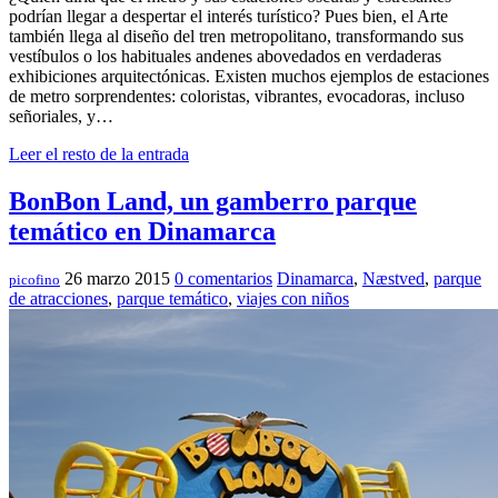
podrían llegar a despertar el interés turístico? Pues bien, el Arte
también llega al diseño del tren metropolitano, transformando sus
vestíbulos o los habituales andenes abovedados en verdaderas
exhibiciones arquitectónicas. Existen muchos ejemplos de estaciones
de metro sorprendentes: coloristas, vibrantes, evocadoras, incluso
señoriales, y…
Leer el resto de la entrada
BonBon Land, un gamberro parque
temático en Dinamarca
26 marzo 2015
0 comentarios
Dinamarca
,
Næstved
,
parque
picofino
de atracciones
,
parque temático
,
viajes con niños