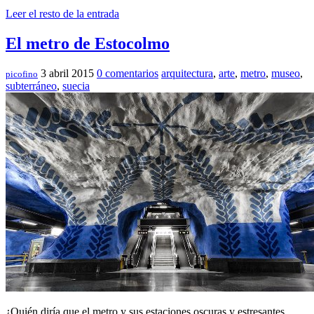
Leer el resto de la entrada
El metro de Estocolmo
3 abril 2015
0 comentarios
arquitectura
,
arte
,
metro
,
museo
,
picofino
subterráneo
,
suecia
¿Quién diría que el metro y sus estaciones oscuras y estresantes