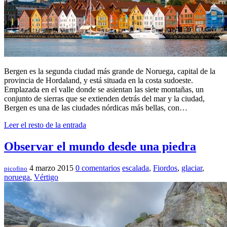
Bergen es la segunda ciudad más grande de Noruega, capital de la
provincia de Hordaland, y está situada en la costa sudoeste.
Emplazada en el valle donde se asientan las siete montañas, un
conjunto de sierras que se extienden detrás del mar y la ciudad,
Bergen es una de las ciudades nórdicas más bellas, con…
Leer el resto de la entrada
Observar el mundo desde una piedra
4 marzo 2015
0 comentarios
escalada
,
Fiordos
,
glaciar
,
picofino
noruega
,
Vértigo