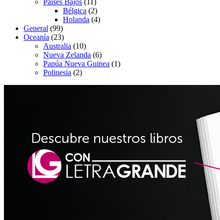
Países Bajos
(11)
Bélgica
(2)
Holanda
(4)
General
(99)
Oceanía
(23)
Australia
(10)
Nueva Zelanda
(6)
Papúa Nueva Guinea
(1)
Polinesia
(2)