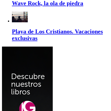
Wave Rock, la ola de piedra
Playa de Los Cristianos. Vacaciones
exclusivas