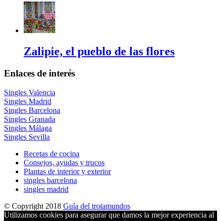
Zalipie, el pueblo de las flores
Enlaces de interés
Singles Valencia
Singles Madrid
Singles Barcelona
Singles Granada
Singles Málaga
Singles Sevilla
Recetas de cocina
Consejos, ayudas y trucos
Plantas de interior y exterior
singles barcelona
singles madrid
© Copyright 2018
Guía del trotamundos
Utilizamos cookies para asegurar que damos la mejor experiencia al