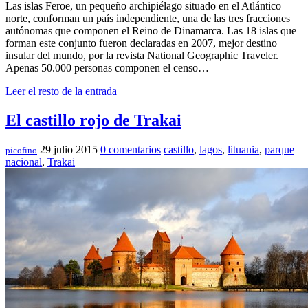
Las islas Feroe, un pequeño archipiélago situado en el Atlántico
norte, conforman un país independiente, una de las tres fracciones
autónomas que componen el Reino de Dinamarca. Las 18 islas que
forman este conjunto fueron declaradas en 2007, mejor destino
insular del mundo, por la revista National Geographic Traveler.
Apenas 50.000 personas componen el censo…
Leer el resto de la entrada
El castillo rojo de Trakai
29 julio 2015
0 comentarios
castillo
,
lagos
,
lituania
,
parque
picofino
nacional
,
Trakai