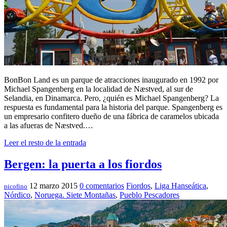
BonBon Land es un parque de atracciones inaugurado en 1992 por
Michael Spangenberg en la localidad de Næstved, al sur de
Selandia, en Dinamarca. Pero, ¿quién es Michael Spangenberg? La
respuesta es fundamental para la historia del parque. Spangenberg es
un empresario confitero dueño de una fábrica de caramelos ubicada
a las afueras de Næstved.…
Leer el resto de la entrada
Bergen: la puerta a los fiordos
12 marzo 2015
0 comentarios
Fiordos
,
Liga Hanseática
,
picofino
Nórdico
,
Noruega. Siete Montañas
,
Pueblo Pescadores