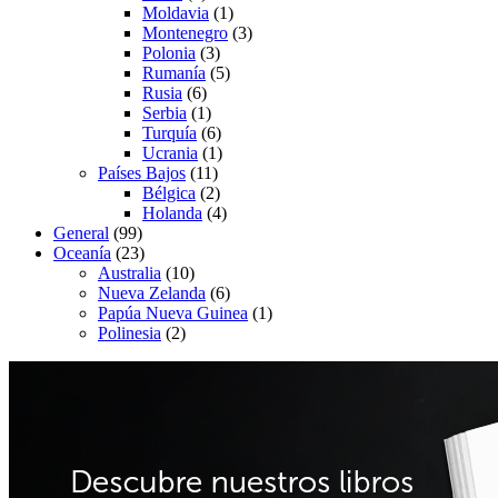
Moldavia
(1)
Montenegro
(3)
Polonia
(3)
Rumanía
(5)
Rusia
(6)
Serbia
(1)
Turquía
(6)
Ucrania
(1)
Países Bajos
(11)
Bélgica
(2)
Holanda
(4)
General
(99)
Oceanía
(23)
Australia
(10)
Nueva Zelanda
(6)
Papúa Nueva Guinea
(1)
Polinesia
(2)