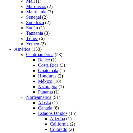
Mali
(1)
Marruecos
(2)
Mauritania
(2)
Senegal
(2)
Sudáfrica
(2)
Sudán
(1)
Tanzania
(3)
Túnez
(6)
Yemen
(2)
América
(150)
Centroamérica
(23)
Belice
(1)
Costa Rica
(3)
Guatemala
(1)
Honduras
(2)
México
(10)
Nicaragua
(1)
Panamá
(1)
Norteamérica
(51)
Alaska
(1)
Canada
(6)
Estados Unidos
(15)
Arizona
(1)
California
(2)
Colorado
(2)