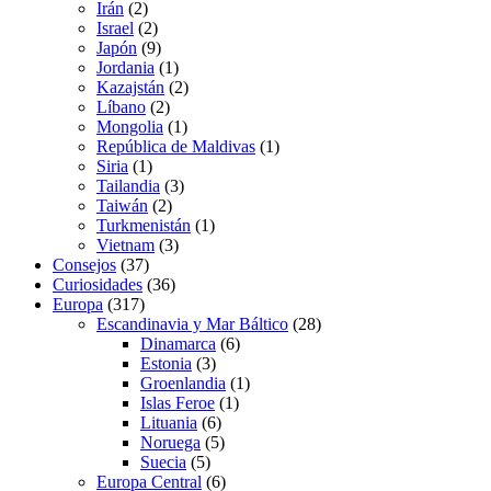
Irán
(2)
Israel
(2)
Japón
(9)
Jordania
(1)
Kazajstán
(2)
Líbano
(2)
Mongolia
(1)
República de Maldivas
(1)
Siria
(1)
Tailandia
(3)
Taiwán
(2)
Turkmenistán
(1)
Vietnam
(3)
Consejos
(37)
Curiosidades
(36)
Europa
(317)
Escandinavia y Mar Báltico
(28)
Dinamarca
(6)
Estonia
(3)
Groenlandia
(1)
Islas Feroe
(1)
Lituania
(6)
Noruega
(5)
Suecia
(5)
Europa Central
(6)