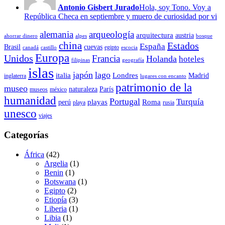
Antonio Gisbert Jurado
Hola, soy Tono. Voy a
República Checa en septiembre y muero de curiosidad por vi
alemania
arqueología
arquitectura
austria
ahorrar dinero
alpes
bosque
china
Estados
España
Brasil
cuevas
egipto
canadá
castillo
escocia
Europa
Unidos
Francia
Holanda
hoteles
filipinas
geografía
islas
japón
lago
italia
Londres
Madrid
inglaterra
lugares con encanto
patrimonio de la
museo
naturaleza
París
museos
méxico
humanidad
Portugal
Turquía
playas
Roma
perú
playa
rusia
unesco
viajes
Categorías
África
(42)
Argelia
(1)
Benin
(1)
Botswana
(1)
Egipto
(2)
Etiopía
(3)
Liberia
(1)
Libia
(1)