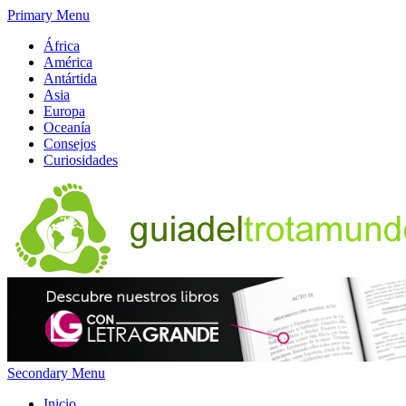
Primary Menu
África
América
Antártida
Asia
Europa
Oceanía
Consejos
Curiosidades
Secondary Menu
Inicio