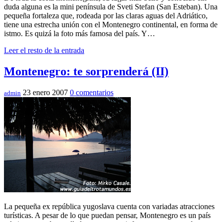
duda alguna es la mini pení­nsula de Sveti Stefan (San Esteban). Una
pequeña fortaleza que, rodeada por las claras aguas del Adriático,
tiene una estrecha unión con el Montenegro continental, en forma de
istmo. Es quizá la foto más famosa del paí­s. Y…
Leer el resto de la entrada
Montenegro: te sorprenderá (II)
23 enero 2007
0 comentarios
admin
La pequeña ex república yugoslava cuenta con variadas atracciones
turí­sticas. A pesar de lo que puedan pensar, Montenegro es un paí­s