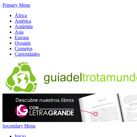
Primary Menu
África
América
Antártida
Asia
Europa
Oceanía
Consejos
Curiosidades
Secondary Menu
Inicio