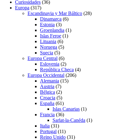
Curiosidades
(36)
Europa
(317)
Escandinavia y Mar Báltico
(28)
Dinamarca
(6)
Estonia
(3)
Groenlandia
(1)
Islas Feroe
(1)
Lituania
(6)
Noruega
(5)
Suecia
(5)
Europa Central
(6)
Eslovenia
(2)
República Checa
(4)
Europa Occidental
(206)
Alemania
(15)
Austria
(7)
Bélgica
(2)
Croacia
(5)
España
(61)
Islas Canarias
(1)
Francia
(36)
Sarlat-la-Canéda
(1)
Italia
(31)
Portugal
(11)
Reino Unido
(31)