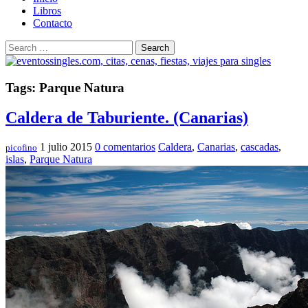
Libros
Contacto
Search
Tags: Parque Natura
Caldera de Taburiente. (Canarias)
1 julio 2015
0 comentarios
Caldera
,
Canarias
,
cascadas
,
picofino
islas
,
Parque Natura