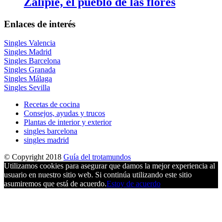
Zalipie, el pueblo de las flores
Enlaces de interés
Singles Valencia
Singles Madrid
Singles Barcelona
Singles Granada
Singles Málaga
Singles Sevilla
Recetas de cocina
Consejos, ayudas y trucos
Plantas de interior y exterior
singles barcelona
singles madrid
© Copyright 2018
Guía del trotamundos
Utilizamos cookies para asegurar que damos la mejor experiencia al
usuario en nuestro sitio web. Si continúa utilizando este sitio
asumiremos que está de acuerdo.
Estoy de acuerdo