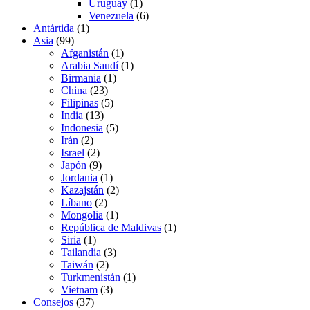
Uruguay
(1)
Venezuela
(6)
Antártida
(1)
Asia
(99)
Afganistán
(1)
Arabia Saudí
(1)
Birmania
(1)
China
(23)
Filipinas
(5)
India
(13)
Indonesia
(5)
Irán
(2)
Israel
(2)
Japón
(9)
Jordania
(1)
Kazajstán
(2)
Líbano
(2)
Mongolia
(1)
República de Maldivas
(1)
Siria
(1)
Tailandia
(3)
Taiwán
(2)
Turkmenistán
(1)
Vietnam
(3)
Consejos
(37)