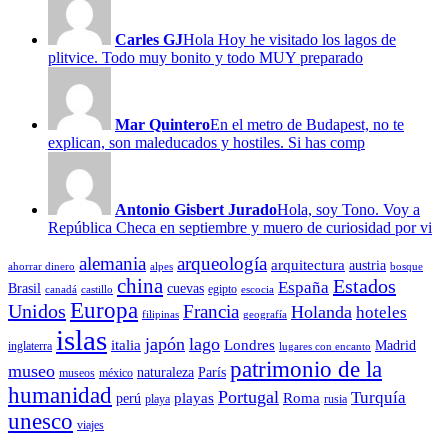
Carles GJ
Hola Hoy he visitado los lagos de
plitvice. Todo muy bonito y todo MUY preparado
Mar Quintero
En el metro de Budapest, no te
explican, son maleducados y hostiles. Si has comp
Antonio Gisbert Jurado
Hola, soy Tono. Voy a
República Checa en septiembre y muero de curiosidad por vi
alemania
arqueología
arquitectura
austria
ahorrar dinero
alpes
bosque
china
Estados
España
Brasil
cuevas
egipto
canadá
castillo
escocia
Europa
Unidos
Francia
Holanda
hoteles
filipinas
geografía
islas
japón
lago
italia
Londres
Madrid
inglaterra
lugares con encanto
patrimonio de la
museo
naturaleza
París
museos
méxico
humanidad
Portugal
Turquía
playas
Roma
perú
playa
rusia
unesco
viajes