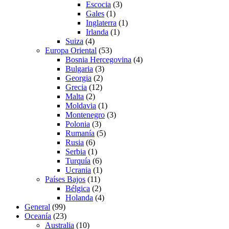
Escocia
(3)
Gales
(1)
Inglaterra
(1)
Irlanda
(1)
Suiza
(4)
Europa Oriental
(53)
Bosnia Hercegovina
(4)
Bulgaria
(3)
Georgia
(2)
Grecia
(12)
Malta
(2)
Moldavia
(1)
Montenegro
(3)
Polonia
(3)
Rumanía
(5)
Rusia
(6)
Serbia
(1)
Turquía
(6)
Ucrania
(1)
Países Bajos
(11)
Bélgica
(2)
Holanda
(4)
General
(99)
Oceanía
(23)
Australia
(10)