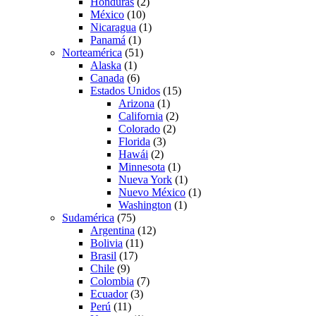
Honduras
(2)
México
(10)
Nicaragua
(1)
Panamá
(1)
Norteamérica
(51)
Alaska
(1)
Canada
(6)
Estados Unidos
(15)
Arizona
(1)
California
(2)
Colorado
(2)
Florida
(3)
Hawái
(2)
Minnesota
(1)
Nueva York
(1)
Nuevo México
(1)
Washington
(1)
Sudamérica
(75)
Argentina
(12)
Bolivia
(11)
Brasil
(17)
Chile
(9)
Colombia
(7)
Ecuador
(3)
Perú
(11)