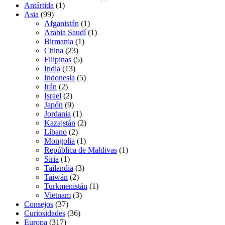
Antártida
(1)
Asia
(99)
Afganistán
(1)
Arabia Saudí
(1)
Birmania
(1)
China
(23)
Filipinas
(5)
India
(13)
Indonesia
(5)
Irán
(2)
Israel
(2)
Japón
(9)
Jordania
(1)
Kazajstán
(2)
Líbano
(2)
Mongolia
(1)
República de Maldivas
(1)
Siria
(1)
Tailandia
(3)
Taiwán
(2)
Turkmenistán
(1)
Vietnam
(3)
Consejos
(37)
Curiosidades
(36)
Europa
(317)