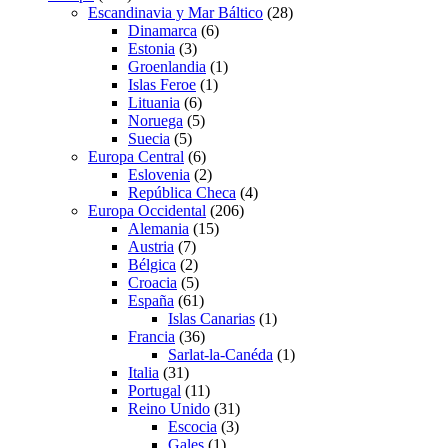
Escandinavia y Mar Báltico
(28)
Dinamarca
(6)
Estonia
(3)
Groenlandia
(1)
Islas Feroe
(1)
Lituania
(6)
Noruega
(5)
Suecia
(5)
Europa Central
(6)
Eslovenia
(2)
República Checa
(4)
Europa Occidental
(206)
Alemania
(15)
Austria
(7)
Bélgica
(2)
Croacia
(5)
España
(61)
Islas Canarias
(1)
Francia
(36)
Sarlat-la-Canéda
(1)
Italia
(31)
Portugal
(11)
Reino Unido
(31)
Escocia
(3)
Gales
(1)