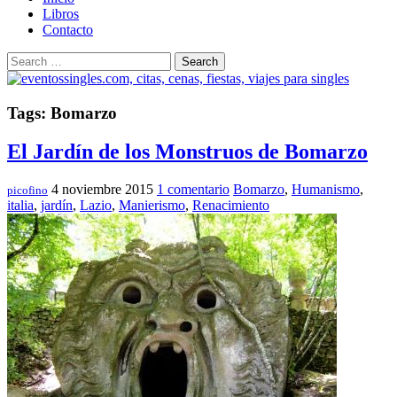
Libros
Contacto
Search
Tags: Bomarzo
El Jardín de los Monstruos de Bomarzo
4 noviembre 2015
1 comentario
Bomarzo
,
Humanismo
,
picofino
italia
,
jardín
,
Lazio
,
Manierismo
,
Renacimiento