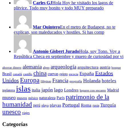
Carles GJ
Hola Hoy he visitado los lagos de
plitvice. Todo muy bonito y todo MUY preparado
Mar Quintero
En el metro de Budapest, no te
explican, son maleducados y hostiles. Si has comp
Antonio Gisbert Jurado
Hola, soy Tono. Voy a
República Checa en septiembre y muero de curiosidad por vi
alemania
arqueología
arquitectura
austria
ahorrar dinero
alpes
bosque
china
Estados
España
Brasil
cuevas
egipto
canadá
castillo
escocia
Europa
Unidos
Francia
Holanda
hoteles
filipinas
geografía
islas
japón
lago
italia
Londres
Madrid
inglaterra
lugares con encanto
patrimonio de la
museo
naturaleza
París
museos
méxico
humanidad
Portugal
Turquía
playas
Roma
perú
playa
rusia
unesco
viajes
Categorías