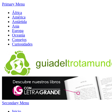
Primary Menu
África
América
Antártida
Asia
Europa
Oceanía
Consejos
Curiosidades
Secondary Menu
Inicio