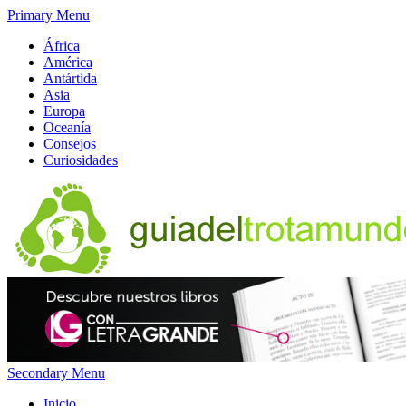
Primary Menu
África
América
Antártida
Asia
Europa
Oceanía
Consejos
Curiosidades
Secondary Menu
Inicio