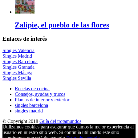
Zalipie, el pueblo de las flores
Enlaces de interés
Singles Valencia
Singles Madrid
Singles Barcelona
Singles Granada
Singles Málaga
Singles Sevilla
Recetas de cocina
Consejos, ayudas y trucos
Plantas de interior y exterior
singles barcelona
singles madrid
© Copyright 2018
Guía del trotamundos
Utilizamos cookies para asegurar que damos la mejor experiencia al
usuario en nuestro sitio web. Si continúa utilizando este sitio
asumiremos que está de acuerdo.
Estoy de acuerdo