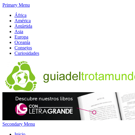
Primary Menu
África
América
Antártida
Asia
Europa
Oceanía
Consejos
Curiosidades
Secondary Menu
Inicio