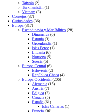
Taiwán
(2)
Turkmenistán
(1)
Vietnam
(3)
Consejos
(37)
Curiosidades
(36)
Europa
(317)
Escandinavia y Mar Báltico
(28)
Dinamarca
(6)
Estonia
(3)
Groenlandia
(1)
Islas Feroe
(1)
Lituania
(6)
Noruega
(5)
Suecia
(5)
Europa Central
(6)
Eslovenia
(2)
República Checa
(4)
Europa Occidental
(206)
Alemania
(15)
Austria
(7)
Bélgica
(2)
Croacia
(5)
España
(61)
Islas Canarias
(1)
Francia
(36)