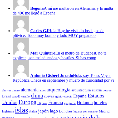
Begoña
A mí me multaron en Alemania y la multa
de 40€ me llegó a España
Carles GJ
Hola Hoy he visitado los lagos de
plitvice. Todo muy bonito y todo MUY preparado
Mar Quintero
En el metro de Budapest, no te
explican, son maleducados y hostiles. Si has comp
Antonio Gisbert Jurado
Hola, soy Tono. Voy a
República Checa en septiembre y muero de curiosidad por vi
alemania
arqueología
arquitectura
austria
ahorrar dinero
alpes
bosque
china
Estados
España
Brasil
cuevas
egipto
canadá
castillo
escocia
Europa
Unidos
Francia
Holanda
hoteles
filipinas
geografía
islas
japón
lago
italia
Londres
Madrid
inglaterra
lugares con encanto
patrimonio de la