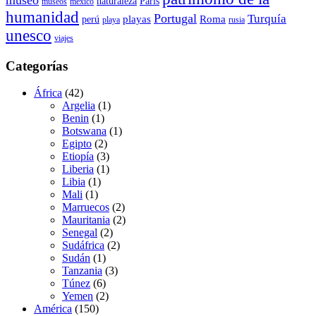
museo
naturaleza
París
museos
méxico
humanidad
Portugal
Turquía
playas
Roma
perú
playa
rusia
unesco
viajes
Categorías
África
(42)
Argelia
(1)
Benin
(1)
Botswana
(1)
Egipto
(2)
Etiopía
(3)
Liberia
(1)
Libia
(1)
Mali
(1)
Marruecos
(2)
Mauritania
(2)
Senegal
(2)
Sudáfrica
(2)
Sudán
(1)
Tanzania
(3)
Túnez
(6)
Yemen
(2)
América
(150)