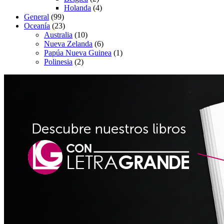
Holanda
(4)
General
(99)
Oceanía
(23)
Australia
(10)
Nueva Zelanda
(6)
Papúa Nueva Guinea
(1)
Polinesia
(2)