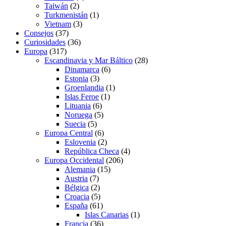
Taiwán
(2)
Turkmenistán
(1)
Vietnam
(3)
Consejos
(37)
Curiosidades
(36)
Europa
(317)
Escandinavia y Mar Báltico
(28)
Dinamarca
(6)
Estonia
(3)
Groenlandia
(1)
Islas Feroe
(1)
Lituania
(6)
Noruega
(5)
Suecia
(5)
Europa Central
(6)
Eslovenia
(2)
República Checa
(4)
Europa Occidental
(206)
Alemania
(15)
Austria
(7)
Bélgica
(2)
Croacia
(5)
España
(61)
Islas Canarias
(1)
Francia
(36)