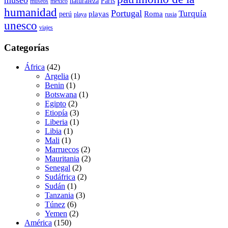
museo
naturaleza
París
museos
méxico
humanidad
Portugal
Turquía
playas
Roma
perú
playa
rusia
unesco
viajes
Categorías
África
(42)
Argelia
(1)
Benin
(1)
Botswana
(1)
Egipto
(2)
Etiopía
(3)
Liberia
(1)
Libia
(1)
Mali
(1)
Marruecos
(2)
Mauritania
(2)
Senegal
(2)
Sudáfrica
(2)
Sudán
(1)
Tanzania
(3)
Túnez
(6)
Yemen
(2)
América
(150)