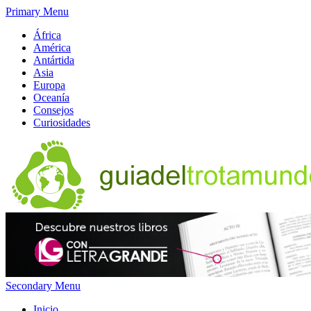
Primary Menu
África
América
Antártida
Asia
Europa
Oceanía
Consejos
Curiosidades
Secondary Menu
Inicio