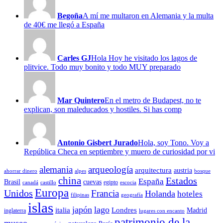
Begoña
A mí me multaron en Alemania y la multa
de 40€ me llegó a España
Carles GJ
Hola Hoy he visitado los lagos de
plitvice. Todo muy bonito y todo MUY preparado
Mar Quintero
En el metro de Budapest, no te
explican, son maleducados y hostiles. Si has comp
Antonio Gisbert Jurado
Hola, soy Tono. Voy a
República Checa en septiembre y muero de curiosidad por vi
alemania
arqueología
arquitectura
austria
ahorrar dinero
alpes
bosque
china
Estados
España
Brasil
cuevas
egipto
canadá
castillo
escocia
Europa
Unidos
Francia
Holanda
hoteles
filipinas
geografía
islas
japón
lago
italia
Londres
Madrid
inglaterra
lugares con encanto
patrimonio de la