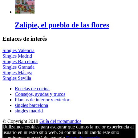
Zalipie, el pueblo de las flores
Enlaces de interés
Singles Valencia
Singles Madrid
Singles Barcelona
Singles Granada
Singles Málaga
Singles Sevilla
Recetas de cocina
Consejos, ayudas y trucos
Plantas de interior y exterior
singles barcelona
singles madrid
© Copyright 2018
Guía del trotamundos
Utilizamos cookies para asegurar que damos la mejor experiencia al
usuario en nuestro sitio web. Si continúa utilizando este sitio
asumiremos que está de acuerdo.
Estoy de acuerdo