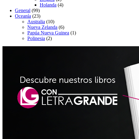
Holanda
(4)
General
(99)
Oceanía
(23)
Australia
(10)
Nueva Zelanda
(6)
Papúa Nueva Guinea
(1)
Polinesia
(2)