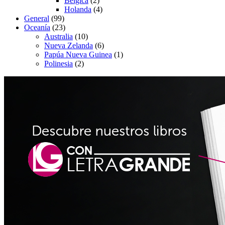
Bélgica
(2)
Holanda
(4)
General
(99)
Oceanía
(23)
Australia
(10)
Nueva Zelanda
(6)
Papúa Nueva Guinea
(1)
Polinesia
(2)