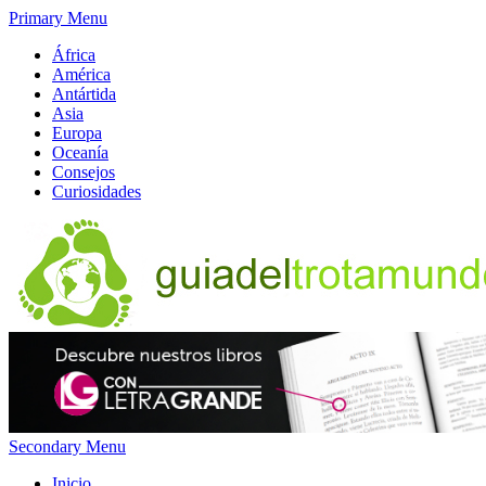
Primary Menu
África
América
Antártida
Asia
Europa
Oceanía
Consejos
Curiosidades
Secondary Menu
Inicio