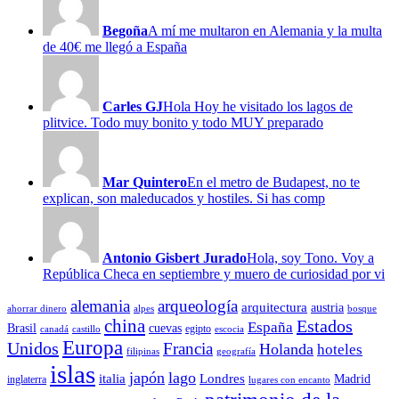
Begoña
A mí me multaron en Alemania y la multa
de 40€ me llegó a España
Carles GJ
Hola Hoy he visitado los lagos de
plitvice. Todo muy bonito y todo MUY preparado
Mar Quintero
En el metro de Budapest, no te
explican, son maleducados y hostiles. Si has comp
Antonio Gisbert Jurado
Hola, soy Tono. Voy a
República Checa en septiembre y muero de curiosidad por vi
alemania
arqueología
arquitectura
austria
ahorrar dinero
alpes
bosque
china
Estados
España
Brasil
cuevas
egipto
canadá
castillo
escocia
Europa
Unidos
Francia
Holanda
hoteles
filipinas
geografía
islas
japón
lago
italia
Londres
Madrid
inglaterra
lugares con encanto