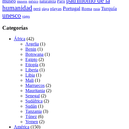
patrimonio de la
museo
naturaleza
París
museos
méxico
humanidad
Portugal
Turquía
playas
Roma
perú
playa
rusia
unesco
viajes
Categorías
África
(42)
Argelia
(1)
Benin
(1)
Botswana
(1)
Egipto
(2)
Etiopía
(3)
Liberia
(1)
Libia
(1)
Mali
(1)
Marruecos
(2)
Mauritania
(2)
Senegal
(2)
Sudáfrica
(2)
Sudán
(1)
Tanzania
(3)
Túnez
(6)
Yemen
(2)
América
(150)