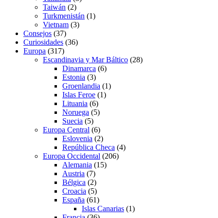
Taiwán
(2)
Turkmenistán
(1)
Vietnam
(3)
Consejos
(37)
Curiosidades
(36)
Europa
(317)
Escandinavia y Mar Báltico
(28)
Dinamarca
(6)
Estonia
(3)
Groenlandia
(1)
Islas Feroe
(1)
Lituania
(6)
Noruega
(5)
Suecia
(5)
Europa Central
(6)
Eslovenia
(2)
República Checa
(4)
Europa Occidental
(206)
Alemania
(15)
Austria
(7)
Bélgica
(2)
Croacia
(5)
España
(61)
Islas Canarias
(1)
Francia
(36)