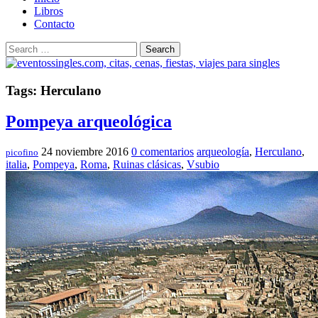
Libros
Contacto
Search
Tags: Herculano
Pompeya arqueológica
24 noviembre 2016
0 comentarios
arqueología
,
Herculano
,
picofino
italia
,
Pompeya
,
Roma
,
Ruinas clásicas
,
Vsubio