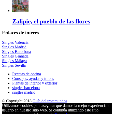
Zalipie, el pueblo de las flores
Enlaces de interés
Singles Valencia
Singles Madrid
Singles Barcelona
Singles Granada
Singles Málaga
Singles Sevilla
Recetas de cocina
Consejos, ayudas y trucos
Plantas de interior y exterior
singles barcelona
singles madrid
© Copyright 2018
Guía del trotamundos
Utilizamos cookies para asegurar que damos la mejor experiencia al
usuario en nuestro sitio web. Si continúa utilizando este sitio