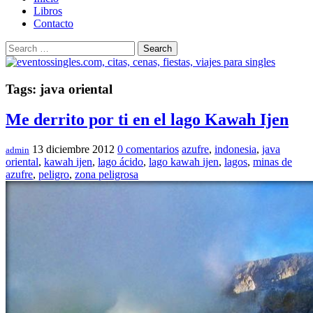
Libros
Contacto
Search
Tags: java oriental
Me derrito por ti en el lago Kawah Ijen
13 diciembre 2012
0 comentarios
azufre
,
indonesia
,
java
admin
oriental
,
kawah ijen
,
lago ácido
,
lago kawah ijen
,
lagos
,
minas de
azufre
,
peligro
,
zona peligrosa