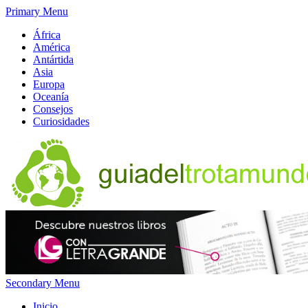
Primary Menu
África
América
Antártida
Asia
Europa
Oceanía
Consejos
Curiosidades
Secondary Menu
Inicio