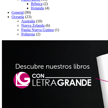
Bélgica
(2)
Holanda
(4)
General
(99)
Oceanía
(23)
Australia
(10)
Nueva Zelanda
(6)
Papúa Nueva Guinea
(1)
Polinesia
(2)