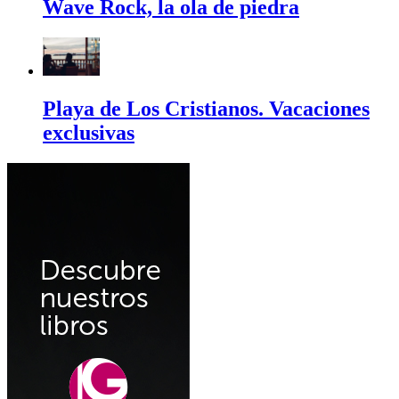
Wave Rock, la ola de piedra
Playa de Los Cristianos. Vacaciones
exclusivas