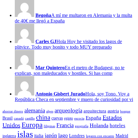
Begoña
A mí me multaron en Alemania y la multa
de 40€ me llegó a España
Carles GJ
Hola Hoy he visitado los lagos de
plitvice. Todo muy bonito y todo MUY preparado
Mar Quintero
En el metro de Budapest, no te
explican, son maleducados y hostiles. Si has comp
Antonio Gisbert Jurado
Hola, soy Tono. Voy a
República Checa en septiembre y muero de curiosidad por vi
alemania
arqueología
arquitectura
austria
ahorrar dinero
alpes
bosque
china
Estados
España
Brasil
cuevas
egipto
canadá
castillo
escocia
Europa
Unidos
Francia
Holanda
hoteles
filipinas
geografía
islas
japón
lago
italia
Londres
Madrid
inglaterra
lugares con encanto