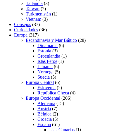
Tailandia
(3)
Taiwán
(2)
Turkmenistán
(1)
Vietnam
(3)
Consejos
(37)
Curiosidades
(36)
Europa
(317)
Escandinavia y Mar Báltico
(28)
Dinamarca
(6)
Estonia
(3)
Groenlandia
(1)
Islas Feroe
(1)
Lituania
(6)
Noruega
(5)
Suecia
(5)
Europa Central
(6)
Eslovenia
(2)
República Checa
(4)
Europa Occidental
(206)
Alemania
(15)
Austria
(7)
Bélgica
(2)
Croacia
(5)
España
(61)
Islas Canarias
(1)