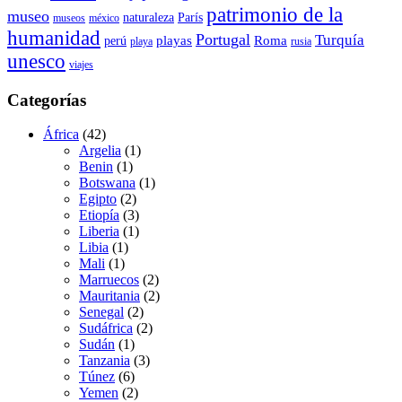
patrimonio de la
museo
naturaleza
París
museos
méxico
humanidad
Portugal
Turquía
playas
Roma
perú
playa
rusia
unesco
viajes
Categorías
África
(42)
Argelia
(1)
Benin
(1)
Botswana
(1)
Egipto
(2)
Etiopía
(3)
Liberia
(1)
Libia
(1)
Mali
(1)
Marruecos
(2)
Mauritania
(2)
Senegal
(2)
Sudáfrica
(2)
Sudán
(1)
Tanzania
(3)
Túnez
(6)
Yemen
(2)