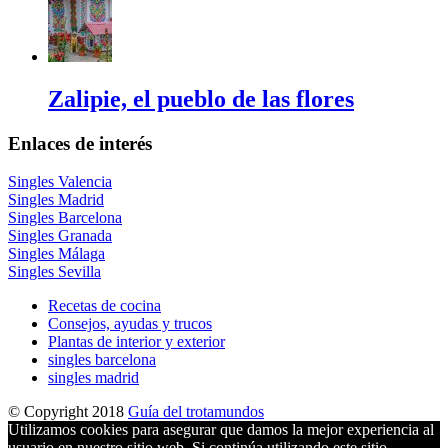
Zalipie, el pueblo de las flores
Enlaces de interés
Singles Valencia
Singles Madrid
Singles Barcelona
Singles Granada
Singles Málaga
Singles Sevilla
Recetas de cocina
Consejos, ayudas y trucos
Plantas de interior y exterior
singles barcelona
singles madrid
© Copyright 2018
Guía del trotamundos
Utilizamos cookies para asegurar que damos la mejor experiencia al
usuario en nuestro sitio web. Si continúa utilizando este sitio