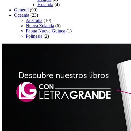
Holanda
(4)
General
(99)
Oceanía
(23)
Australia
(10)
Nueva Zelanda
(6)
Papúa Nueva Guinea
(1)
Polinesia
(2)