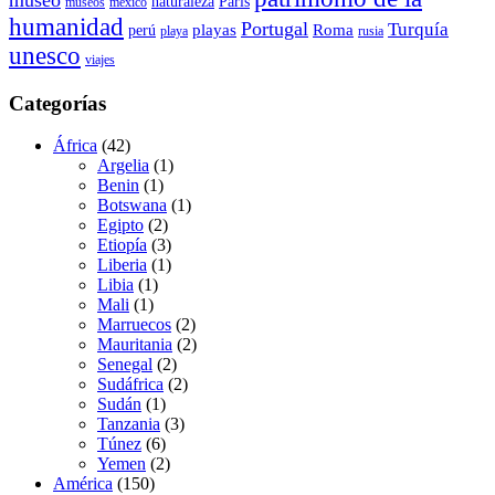
museo
naturaleza
París
museos
méxico
humanidad
Portugal
Turquía
playas
Roma
perú
playa
rusia
unesco
viajes
Categorías
África
(42)
Argelia
(1)
Benin
(1)
Botswana
(1)
Egipto
(2)
Etiopía
(3)
Liberia
(1)
Libia
(1)
Mali
(1)
Marruecos
(2)
Mauritania
(2)
Senegal
(2)
Sudáfrica
(2)
Sudán
(1)
Tanzania
(3)
Túnez
(6)
Yemen
(2)
América
(150)