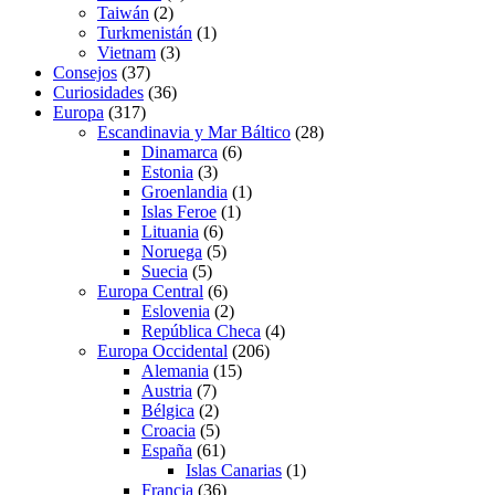
Taiwán
(2)
Turkmenistán
(1)
Vietnam
(3)
Consejos
(37)
Curiosidades
(36)
Europa
(317)
Escandinavia y Mar Báltico
(28)
Dinamarca
(6)
Estonia
(3)
Groenlandia
(1)
Islas Feroe
(1)
Lituania
(6)
Noruega
(5)
Suecia
(5)
Europa Central
(6)
Eslovenia
(2)
República Checa
(4)
Europa Occidental
(206)
Alemania
(15)
Austria
(7)
Bélgica
(2)
Croacia
(5)
España
(61)
Islas Canarias
(1)
Francia
(36)