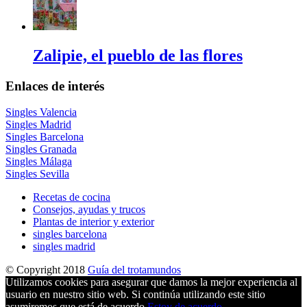
Zalipie, el pueblo de las flores
Enlaces de interés
Singles Valencia
Singles Madrid
Singles Barcelona
Singles Granada
Singles Málaga
Singles Sevilla
Recetas de cocina
Consejos, ayudas y trucos
Plantas de interior y exterior
singles barcelona
singles madrid
© Copyright 2018
Guía del trotamundos
Utilizamos cookies para asegurar que damos la mejor experiencia al
usuario en nuestro sitio web. Si continúa utilizando este sitio
asumiremos que está de acuerdo.
Estoy de acuerdo