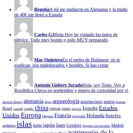
Begoña
A mí me multaron en Alemania y la multa
de 40€ me llegó a España
Carles GJ
Hola Hoy he visitado los lagos de
plitvice. Todo muy bonito y todo MUY preparado
Mar Quintero
En el metro de Budapest, no te
explican, son maleducados y hostiles. Si has comp
Antonio Gisbert Jurado
Hola, soy Tono. Voy a
República Checa en septiembre y muero de curiosidad por vi
alemania
arqueología
arquitectura
austria
ahorrar dinero
alpes
bosque
china
Estados
España
Brasil
cuevas
egipto
canadá
castillo
escocia
Europa
Unidos
Francia
Holanda
hoteles
filipinas
geografía
islas
japón
lago
italia
Londres
Madrid
inglaterra
lugares con encanto
patrimonio de la