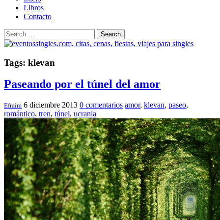
Libros
Contacto
Search
Tags: klevan
Paseando por el túnel del amor
6 diciembre 2013
0 comentarios
amor
,
klevan
,
paseo
,
Efraim
romántico
,
tren
,
túnel
,
ucrania