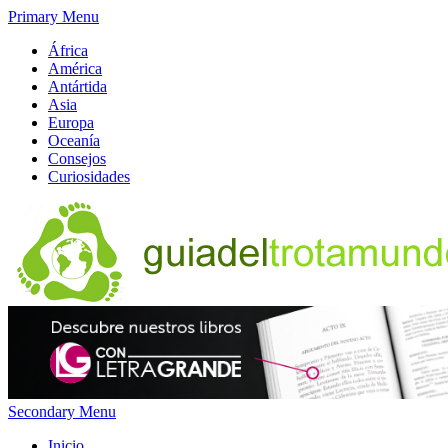
Primary Menu
África
América
Antártida
Asia
Europa
Oceanía
Consejos
Curiosidades
Secondary Menu
Inicio