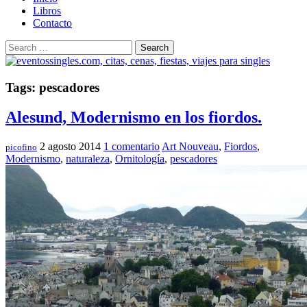
Libros
Contacto
Search
Tags: pescadores
Alesund, Modernismo en los fiordos.
2 agosto 2014
1 comentario
Art Nouveau
,
Fiordos
,
picofino
Modernismo
,
naturaleza
,
Ornitología
,
pescadores