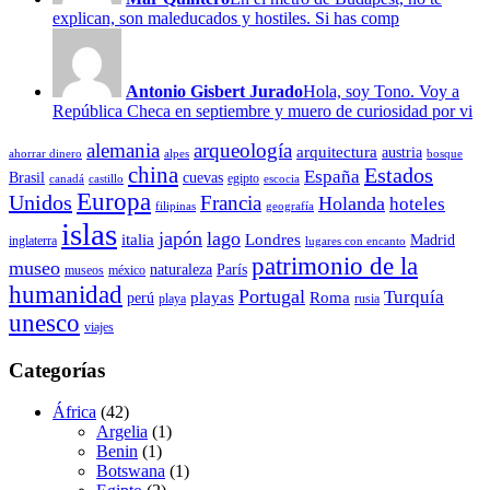
explican, son maleducados y hostiles. Si has comp
Antonio Gisbert Jurado
Hola, soy Tono. Voy a
República Checa en septiembre y muero de curiosidad por vi
alemania
arqueología
arquitectura
austria
ahorrar dinero
alpes
bosque
china
Estados
España
Brasil
cuevas
egipto
canadá
castillo
escocia
Europa
Unidos
Francia
Holanda
hoteles
filipinas
geografía
islas
japón
lago
italia
Londres
Madrid
inglaterra
lugares con encanto
patrimonio de la
museo
naturaleza
París
museos
méxico
humanidad
Portugal
Turquía
playas
Roma
perú
playa
rusia
unesco
viajes
Categorías
África
(42)
Argelia
(1)
Benin
(1)
Botswana
(1)