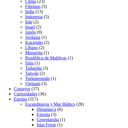
China
(23)
Filipinas
(5)
India
(13)
Indonesia
(5)
Irán
(2)
Israel
(2)
Japón
(9)
Jordania
(1)
Kazajstán
(2)
Líbano
(2)
Mongolia
(1)
República de Maldivas
(1)
Siria
(1)
Tailandia
(3)
Taiwán
(2)
Turkmenistán
(1)
Vietnam
(3)
Consejos
(37)
Curiosidades
(36)
Europa
(317)
Escandinavia y Mar Báltico
(28)
Dinamarca
(6)
Estonia
(3)
Groenlandia
(1)
Islas Feroe
(1)