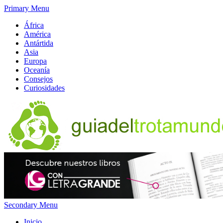
Primary Menu
África
América
Antártida
Asia
Europa
Oceanía
Consejos
Curiosidades
Secondary Menu
Inicio