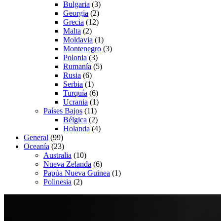
Bulgaria
(3)
Georgia
(2)
Grecia
(12)
Malta
(2)
Moldavia
(1)
Montenegro
(3)
Polonia
(3)
Rumanía
(5)
Rusia
(6)
Serbia
(1)
Turquía
(6)
Ucrania
(1)
Países Bajos
(11)
Bélgica
(2)
Holanda
(4)
General
(99)
Oceanía
(23)
Australia
(10)
Nueva Zelanda
(6)
Papúa Nueva Guinea
(1)
Polinesia
(2)