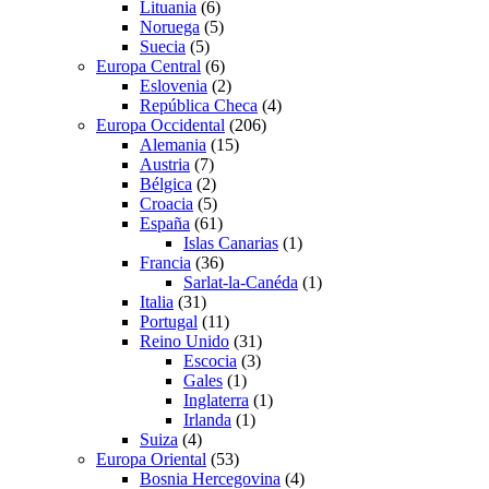
Lituania
(6)
Noruega
(5)
Suecia
(5)
Europa Central
(6)
Eslovenia
(2)
República Checa
(4)
Europa Occidental
(206)
Alemania
(15)
Austria
(7)
Bélgica
(2)
Croacia
(5)
España
(61)
Islas Canarias
(1)
Francia
(36)
Sarlat-la-Canéda
(1)
Italia
(31)
Portugal
(11)
Reino Unido
(31)
Escocia
(3)
Gales
(1)
Inglaterra
(1)
Irlanda
(1)
Suiza
(4)
Europa Oriental
(53)
Bosnia Hercegovina
(4)