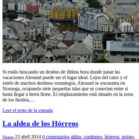
Si estáis buscando un destino de última hora donde pasar las
vacaciones Alesund puede ser el lugar ideal. Lejos del calor y el
estrés de muchos destinos veraniegos, Alesund se encuentra en
Noruega, ocupando siete pequeñas islas que se conectan entre si
hasta llegar a tierra firme. El emplazamiento está situado en la zona
de los fiordos,…
Leer el resto de la entrada
La aldea de los Hórreos
23 abril 2014
0 comentarios
aldea
,
combarro
,
hórreos
,
peirao
,
Efraim