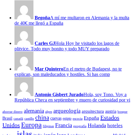
Begoña
A mí me multaron en Alemania y la multa
de 40€ me llegó a España
Carles GJ
Hola Hoy he visitado los lagos de
plitvice. Todo muy bonito y todo MUY preparado
Mar Quintero
En el metro de Budapest, no te
explican, son maleducados y hostiles. Si has comp
Antonio Gisbert Jurado
Hola, soy Tono. Voy a
República Checa en septiembre y muero de curiosidad por vi
alemania
arqueología
arquitectura
austria
ahorrar dinero
alpes
bosque
china
Estados
España
Brasil
cuevas
egipto
canadá
castillo
escocia
Europa
Unidos
Francia
Holanda
hoteles
filipinas
geografía
islas