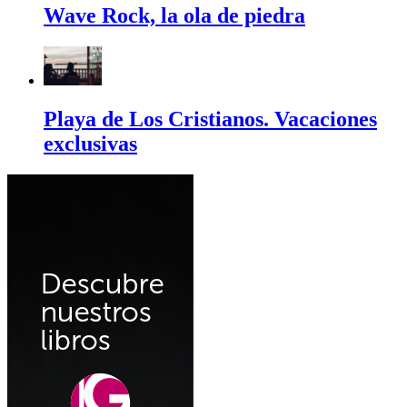
Wave Rock, la ola de piedra
Playa de Los Cristianos. Vacaciones
exclusivas