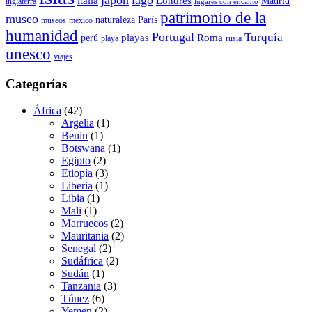
japón
lago
italia
Londres
Madrid
inglaterra
lugares con encanto
patrimonio de la
museo
naturaleza
París
museos
méxico
humanidad
Portugal
Turquía
playas
Roma
perú
playa
rusia
unesco
viajes
Categorías
África
(42)
Argelia
(1)
Benin
(1)
Botswana
(1)
Egipto
(2)
Etiopía
(3)
Liberia
(1)
Libia
(1)
Mali
(1)
Marruecos
(2)
Mauritania
(2)
Senegal
(2)
Sudáfrica
(2)
Sudán
(1)
Tanzania
(3)
Túnez
(6)
Yemen
(2)