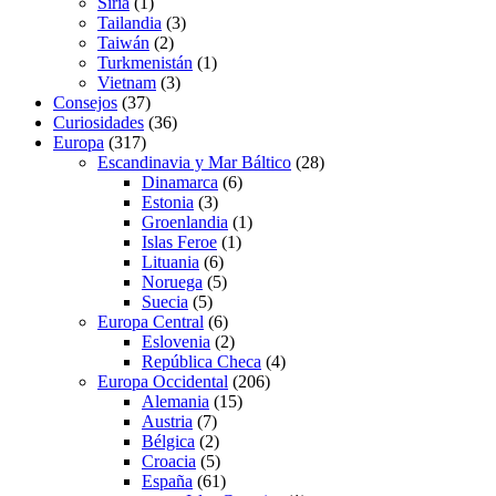
Siria
(1)
Tailandia
(3)
Taiwán
(2)
Turkmenistán
(1)
Vietnam
(3)
Consejos
(37)
Curiosidades
(36)
Europa
(317)
Escandinavia y Mar Báltico
(28)
Dinamarca
(6)
Estonia
(3)
Groenlandia
(1)
Islas Feroe
(1)
Lituania
(6)
Noruega
(5)
Suecia
(5)
Europa Central
(6)
Eslovenia
(2)
República Checa
(4)
Europa Occidental
(206)
Alemania
(15)
Austria
(7)
Bélgica
(2)
Croacia
(5)
España
(61)