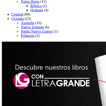
Países Bajos
(11)
Bélgica
(2)
Holanda
(4)
General
(99)
Oceanía
(23)
Australia
(10)
Nueva Zelanda
(6)
Papúa Nueva Guinea
(1)
Polinesia
(2)