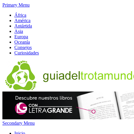
Primary Menu
África
América
Antártida
Asia
Europa
Oceanía
Consejos
Curiosidades
Secondary Menu
Inicio