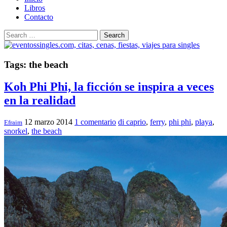
Libros
Contacto
Search
Tags: the beach
Koh Phi Phi, la ficción se inspira a veces
en la realidad
12 marzo 2014
1 comentario
di caprio
,
ferry
,
phi phi
,
playa
,
Efraim
snorkel
,
the beach