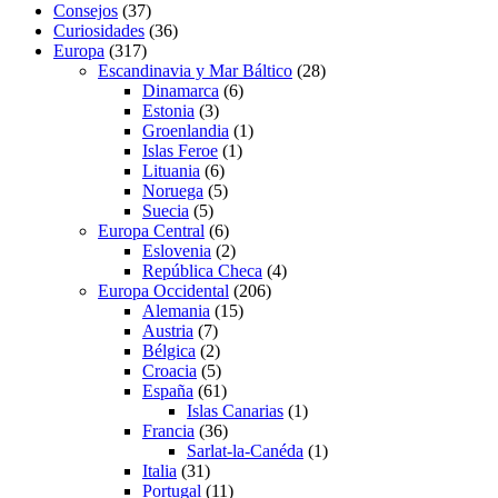
Consejos
(37)
Curiosidades
(36)
Europa
(317)
Escandinavia y Mar Báltico
(28)
Dinamarca
(6)
Estonia
(3)
Groenlandia
(1)
Islas Feroe
(1)
Lituania
(6)
Noruega
(5)
Suecia
(5)
Europa Central
(6)
Eslovenia
(2)
República Checa
(4)
Europa Occidental
(206)
Alemania
(15)
Austria
(7)
Bélgica
(2)
Croacia
(5)
España
(61)
Islas Canarias
(1)
Francia
(36)
Sarlat-la-Canéda
(1)
Italia
(31)
Portugal
(11)