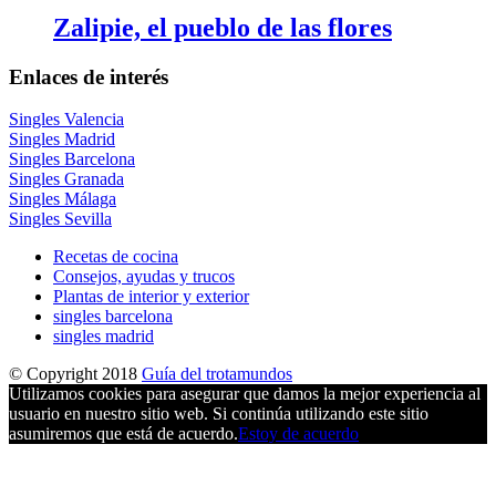
Zalipie, el pueblo de las flores
Enlaces de interés
Singles Valencia
Singles Madrid
Singles Barcelona
Singles Granada
Singles Málaga
Singles Sevilla
Recetas de cocina
Consejos, ayudas y trucos
Plantas de interior y exterior
singles barcelona
singles madrid
© Copyright 2018
Guía del trotamundos
Utilizamos cookies para asegurar que damos la mejor experiencia al
usuario en nuestro sitio web. Si continúa utilizando este sitio
asumiremos que está de acuerdo.
Estoy de acuerdo