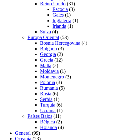
Reino Unido
(31)
Escocia
(3)
Gales
(1)
Inglaterra
(1)
Irlanda
(1)
Suiza
(4)
Europa Oriental
(53)
Bosnia Hercegovina
(4)
Bulgaria
(3)
Georgia
(2)
Grecia
(12)
Malta
(2)
Moldavia
(1)
Montenegro
(3)
Polonia
(3)
Rumanía
(5)
Rusia
(6)
Serbia
(1)
Turquía
(6)
Ucrania
(1)
Países Bajos
(11)
Bélgica
(2)
Holanda
(4)
General
(99)
Oceanía
(23)