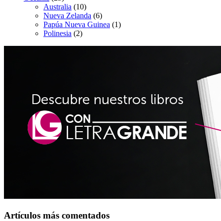
Australia
(10)
Nueva Zelanda
(6)
Papúa Nueva Guinea
(1)
Polinesia
(2)
Artículos más comentados