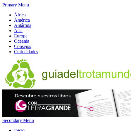
Primary Menu
África
América
Antártida
Asia
Europa
Oceanía
Consejos
Curiosidades
Secondary Menu
Inicio