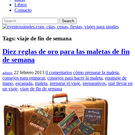
Libros
Contacto
Search
Tags: viaje de fin de semana
Diez reglas de oro para las maletas de fin
de semana
22 febrero 2013
0 comentarios
cómo preparar la maleta
,
admin
consejos para empacar
,
consejos para hacer la maleta
,
equipaje de
mano
,
escapada
,
maleta
,
preparar el viaje
,
preparativos
,
qué llevar en
un viaje
,
viaje de fin de semana