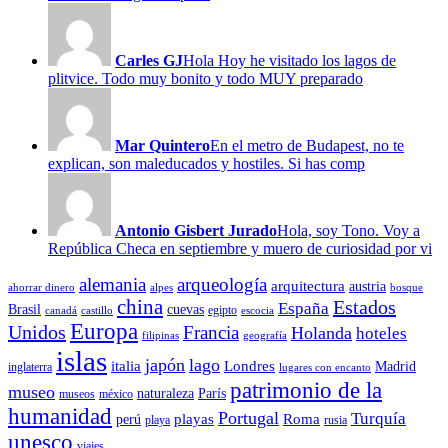
Carles GJ
Hola Hoy he visitado los lagos de
plitvice. Todo muy bonito y todo MUY preparado
Mar Quintero
En el metro de Budapest, no te
explican, son maleducados y hostiles. Si has comp
Antonio Gisbert Jurado
Hola, soy Tono. Voy a
República Checa en septiembre y muero de curiosidad por vi
alemania
arqueología
arquitectura
austria
ahorrar dinero
alpes
bosque
china
Estados
España
Brasil
cuevas
egipto
canadá
castillo
escocia
Europa
Unidos
Francia
Holanda
hoteles
filipinas
geografía
islas
japón
lago
italia
Londres
Madrid
inglaterra
lugares con encanto
patrimonio de la
museo
naturaleza
París
museos
méxico
humanidad
Portugal
Turquía
playas
Roma
perú
playa
rusia
unesco
viajes