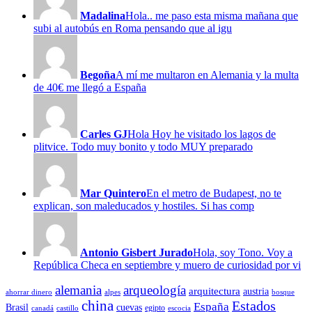
Madalina
Hola.. me paso esta misma mañana que
subi al autobús en Roma pensando que al igu
Begoña
A mí me multaron en Alemania y la multa
de 40€ me llegó a España
Carles GJ
Hola Hoy he visitado los lagos de
plitvice. Todo muy bonito y todo MUY preparado
Mar Quintero
En el metro de Budapest, no te
explican, son maleducados y hostiles. Si has comp
Antonio Gisbert Jurado
Hola, soy Tono. Voy a
República Checa en septiembre y muero de curiosidad por vi
alemania
arqueología
arquitectura
austria
ahorrar dinero
alpes
bosque
china
Estados
España
Brasil
cuevas
egipto
canadá
castillo
escocia