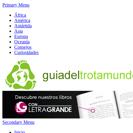
Primary Menu
África
América
Antártida
Asia
Europa
Oceanía
Consejos
Curiosidades
Secondary Menu
Inicio