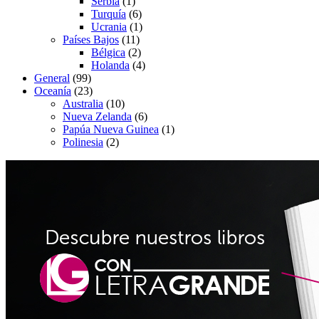
Serbia
(1)
Turquía
(6)
Ucrania
(1)
Países Bajos
(11)
Bélgica
(2)
Holanda
(4)
General
(99)
Oceanía
(23)
Australia
(10)
Nueva Zelanda
(6)
Papúa Nueva Guinea
(1)
Polinesia
(2)