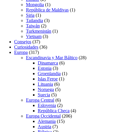
Mongolia
(1)
República de Maldivas
(1)
Siria
(1)
Tailandia
(3)
Taiwán
(2)
Turkmenistán
(1)
Vietnam
(3)
Consejos
(37)
Curiosidades
(36)
Europa
(317)
Escandinavia y Mar Báltico
(28)
Dinamarca
(6)
Estonia
(3)
Groenlandia
(1)
Islas Feroe
(1)
Lituania
(6)
Noruega
(5)
Suecia
(5)
Europa Central
(6)
Eslovenia
(2)
República Checa
(4)
Europa Occidental
(206)
Alemania
(15)
Austria
(7)
Bélgica
(2)