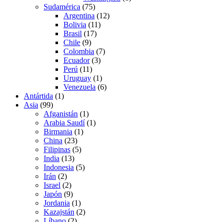
Sudamérica
(75)
Argentina
(12)
Bolivia
(11)
Brasil
(17)
Chile
(9)
Colombia
(7)
Ecuador
(3)
Perú
(11)
Uruguay
(1)
Venezuela
(6)
Antártida
(1)
Asia
(99)
Afganistán
(1)
Arabia Saudí
(1)
Birmania
(1)
China
(23)
Filipinas
(5)
India
(13)
Indonesia
(5)
Irán
(2)
Israel
(2)
Japón
(9)
Jordania
(1)
Kazajstán
(2)
Líbano
(2)