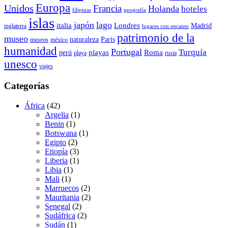
Europa
Unidos
Francia
Holanda
hoteles
filipinas
geografía
islas
japón
lago
italia
Londres
Madrid
inglaterra
lugares con encanto
patrimonio de la
museo
naturaleza
París
museos
méxico
humanidad
Portugal
Turquía
playas
Roma
perú
playa
rusia
unesco
viajes
Categorías
África
(42)
Argelia
(1)
Benin
(1)
Botswana
(1)
Egipto
(2)
Etiopía
(3)
Liberia
(1)
Libia
(1)
Mali
(1)
Marruecos
(2)
Mauritania
(2)
Senegal
(2)
Sudáfrica
(2)
Sudán
(1)