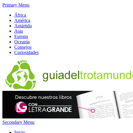
Primary Menu
África
América
Antártida
Asia
Europa
Oceanía
Consejos
Curiosidades
Secondary Menu
Inicio