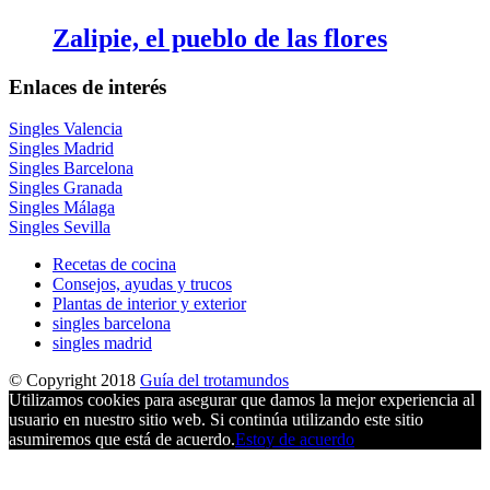
Zalipie, el pueblo de las flores
Enlaces de interés
Singles Valencia
Singles Madrid
Singles Barcelona
Singles Granada
Singles Málaga
Singles Sevilla
Recetas de cocina
Consejos, ayudas y trucos
Plantas de interior y exterior
singles barcelona
singles madrid
© Copyright 2018
Guía del trotamundos
Utilizamos cookies para asegurar que damos la mejor experiencia al
usuario en nuestro sitio web. Si continúa utilizando este sitio
asumiremos que está de acuerdo.
Estoy de acuerdo