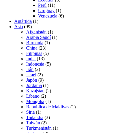
Perú
(11)
Uruguay
(1)
Venezuela
(6)
Antártida
(1)
Asia
(99)
Afganistán
(1)
Arabia Saudí
(1)
Birmania
(1)
China
(23)
Filipinas
(5)
India
(13)
Indonesia
(5)
Irán
(2)
Israel
(2)
Japón
(9)
Jordania
(1)
Kazajstán
(2)
Líbano
(2)
Mongolia
(1)
República de Maldivas
(1)
Siria
(1)
Tailandia
(3)
Taiwán
(2)
Turkmenistán
(1)