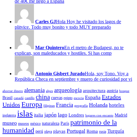
de 40€ me llegó a España
Carles GJ
Hola Hoy he visitado los lagos de
plitvice. Todo muy bonito y todo MUY preparado
Mar Quintero
En el metro de Budapest, no te
explican, son maleducados y hostiles. Si has comp
Antonio Gisbert Jurado
Hola, soy Tono. Voy a
República Checa en septiembre y muero de curiosidad por vi
alemania
arqueología
arquitectura
austria
ahorrar dinero
alpes
bosque
china
Estados
España
Brasil
cuevas
egipto
canadá
castillo
escocia
Europa
Unidos
Francia
Holanda
hoteles
filipinas
geografía
islas
japón
lago
italia
Londres
Madrid
inglaterra
lugares con encanto
patrimonio de la
museo
naturaleza
París
museos
méxico
humanidad
Portugal
Turquía
playas
Roma
perú
playa
rusia