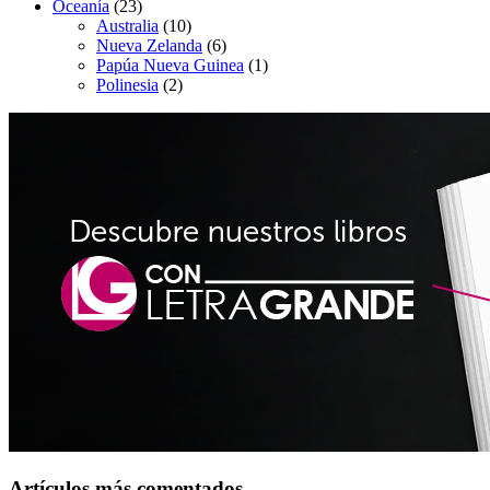
Oceanía
(23)
Australia
(10)
Nueva Zelanda
(6)
Papúa Nueva Guinea
(1)
Polinesia
(2)
Artículos más comentados