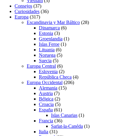
Vietnam
(3)
Consejos
(37)
Curiosidades
(36)
Europa
(317)
Escandinavia y Mar Báltico
(28)
Dinamarca
(6)
Estonia
(3)
Groenlandia
(1)
Islas Feroe
(1)
Lituania
(6)
Noruega
(5)
Suecia
(5)
Europa Central
(6)
Eslovenia
(2)
República Checa
(4)
Europa Occidental
(206)
Alemania
(15)
Austria
(7)
Bélgica
(2)
Croacia
(5)
España
(61)
Islas Canarias
(1)
Francia
(36)
Sarlat-la-Canéda
(1)
Italia
(31)