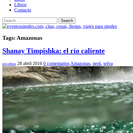
Libros
Contacto
Search
Tags: Amazonas
Shanay Timpishka: el río caliente
28 abril 2016
0 comentarios
Amazonas
,
perú
,
selva
picofino