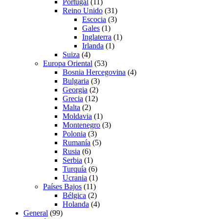
Portugal
(11)
Reino Unido
(31)
Escocia
(3)
Gales
(1)
Inglaterra
(1)
Irlanda
(1)
Suiza
(4)
Europa Oriental
(53)
Bosnia Hercegovina
(4)
Bulgaria
(3)
Georgia
(2)
Grecia
(12)
Malta
(2)
Moldavia
(1)
Montenegro
(3)
Polonia
(3)
Rumanía
(5)
Rusia
(6)
Serbia
(1)
Turquía
(6)
Ucrania
(1)
Países Bajos
(11)
Bélgica
(2)
Holanda
(4)
General
(99)