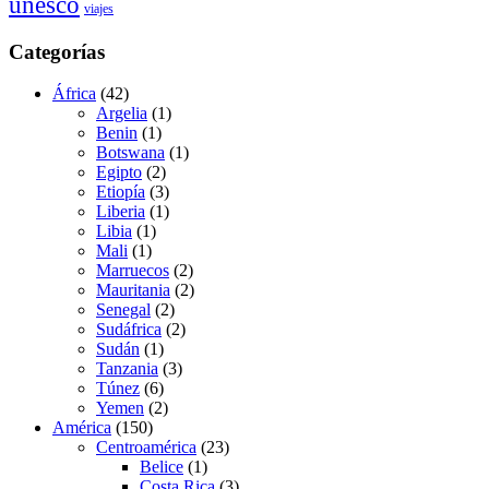
unesco
viajes
Categorías
África
(42)
Argelia
(1)
Benin
(1)
Botswana
(1)
Egipto
(2)
Etiopía
(3)
Liberia
(1)
Libia
(1)
Mali
(1)
Marruecos
(2)
Mauritania
(2)
Senegal
(2)
Sudáfrica
(2)
Sudán
(1)
Tanzania
(3)
Túnez
(6)
Yemen
(2)
América
(150)
Centroamérica
(23)
Belice
(1)
Costa Rica
(3)