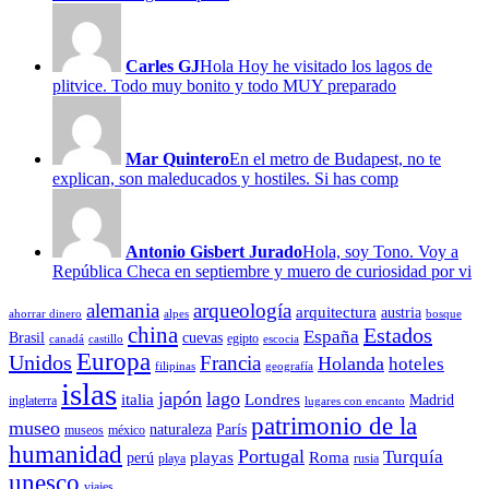
Carles GJ
Hola Hoy he visitado los lagos de
plitvice. Todo muy bonito y todo MUY preparado
Mar Quintero
En el metro de Budapest, no te
explican, son maleducados y hostiles. Si has comp
Antonio Gisbert Jurado
Hola, soy Tono. Voy a
República Checa en septiembre y muero de curiosidad por vi
alemania
arqueología
arquitectura
austria
ahorrar dinero
alpes
bosque
china
Estados
España
Brasil
cuevas
egipto
canadá
castillo
escocia
Europa
Unidos
Francia
Holanda
hoteles
filipinas
geografía
islas
japón
lago
italia
Londres
Madrid
inglaterra
lugares con encanto
patrimonio de la
museo
naturaleza
París
museos
méxico
humanidad
Portugal
Turquía
playas
Roma
perú
playa
rusia
unesco
viajes