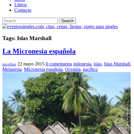
Libros
Contacto
Search
Tags: Islas Marshall
La Micronesia española
22 mayo 2015
0 comentarios
indonesia
,
islas
,
Islas Marshall
,
picofino
Melanesia
,
Micronesia española
,
Oceanía
,
pacífico