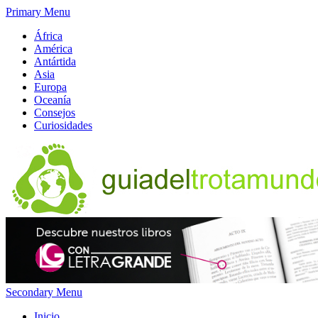
Primary Menu
África
América
Antártida
Asia
Europa
Oceanía
Consejos
Curiosidades
Secondary Menu
Inicio