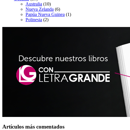
Australia
(10)
Nueva Zelanda
(6)
Papúa Nueva Guinea
(1)
Polinesia
(2)
Artículos más comentados