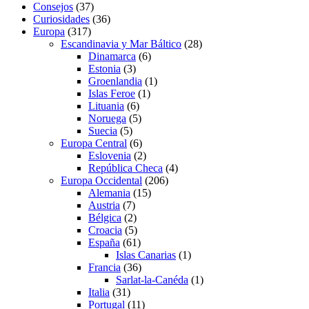
Consejos
(37)
Curiosidades
(36)
Europa
(317)
Escandinavia y Mar Báltico
(28)
Dinamarca
(6)
Estonia
(3)
Groenlandia
(1)
Islas Feroe
(1)
Lituania
(6)
Noruega
(5)
Suecia
(5)
Europa Central
(6)
Eslovenia
(2)
República Checa
(4)
Europa Occidental
(206)
Alemania
(15)
Austria
(7)
Bélgica
(2)
Croacia
(5)
España
(61)
Islas Canarias
(1)
Francia
(36)
Sarlat-la-Canéda
(1)
Italia
(31)
Portugal
(11)