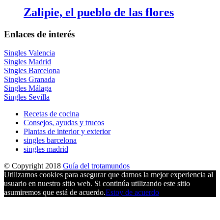
Zalipie, el pueblo de las flores
Enlaces de interés
Singles Valencia
Singles Madrid
Singles Barcelona
Singles Granada
Singles Málaga
Singles Sevilla
Recetas de cocina
Consejos, ayudas y trucos
Plantas de interior y exterior
singles barcelona
singles madrid
© Copyright 2018
Guía del trotamundos
Utilizamos cookies para asegurar que damos la mejor experiencia al
usuario en nuestro sitio web. Si continúa utilizando este sitio
asumiremos que está de acuerdo.
Estoy de acuerdo