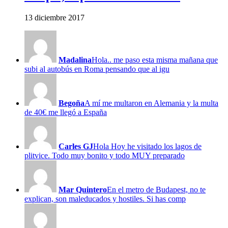
13 diciembre 2017
Madalina
Hola.. me paso esta misma mañana que
subi al autobús en Roma pensando que al igu
Begoña
A mí me multaron en Alemania y la multa
de 40€ me llegó a España
Carles GJ
Hola Hoy he visitado los lagos de
plitvice. Todo muy bonito y todo MUY preparado
Mar Quintero
En el metro de Budapest, no te
explican, son maleducados y hostiles. Si has comp