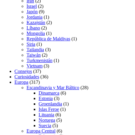
Irán
(2)
Israel
(2)
Japón
(9)
Jordania
(1)
Kazajstán
(2)
Líbano
(2)
Mongolia
(1)
República de Maldivas
(1)
Siria
(1)
Tailandia
(3)
Taiwán
(2)
Turkmenistán
(1)
Vietnam
(3)
Consejos
(37)
Curiosidades
(36)
Europa
(317)
Escandinavia y Mar Báltico
(28)
Dinamarca
(6)
Estonia
(3)
Groenlandia
(1)
Islas Feroe
(1)
Lituania
(6)
Noruega
(5)
Suecia
(5)
Europa Central
(6)