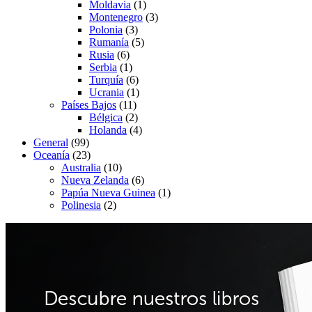
Moldavia
(1)
Montenegro
(3)
Polonia
(3)
Rumanía
(5)
Rusia
(6)
Serbia
(1)
Turquía
(6)
Ucrania
(1)
Países Bajos
(11)
Bélgica
(2)
Holanda
(4)
General
(99)
Oceanía
(23)
Australia
(10)
Nueva Zelanda
(6)
Papúa Nueva Guinea
(1)
Polinesia
(2)