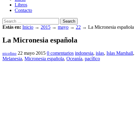
Libros
Contacto
Search
Estás en:
Inicio
→
2015
→
mayo
→
22
→
La Micronesia española
La Micronesia española
22 mayo 2015
0 comentarios
indonesia
,
islas
,
Islas Marshall
,
picofino
Melanesia
,
Micronesia española
,
Oceanía
,
pacífico