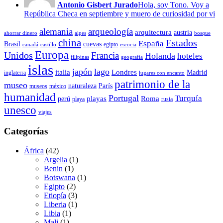
Antonio Gisbert Jurado
Hola, soy Tono. Voy a
República Checa en septiembre y muero de curiosidad por vi
alemania
arqueología
arquitectura
austria
ahorrar dinero
alpes
bosque
china
Estados
España
Brasil
cuevas
egipto
canadá
castillo
escocia
Europa
Unidos
Francia
Holanda
hoteles
filipinas
geografía
islas
japón
lago
italia
Londres
Madrid
inglaterra
lugares con encanto
patrimonio de la
museo
naturaleza
París
museos
méxico
humanidad
Portugal
Turquía
playas
Roma
perú
playa
rusia
unesco
viajes
Categorías
África
(42)
Argelia
(1)
Benin
(1)
Botswana
(1)
Egipto
(2)
Etiopía
(3)
Liberia
(1)
Libia
(1)
Mali
(1)