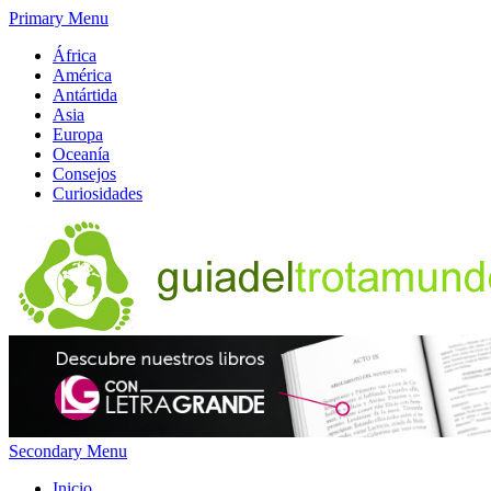
Primary Menu
África
América
Antártida
Asia
Europa
Oceanía
Consejos
Curiosidades
Secondary Menu
Inicio