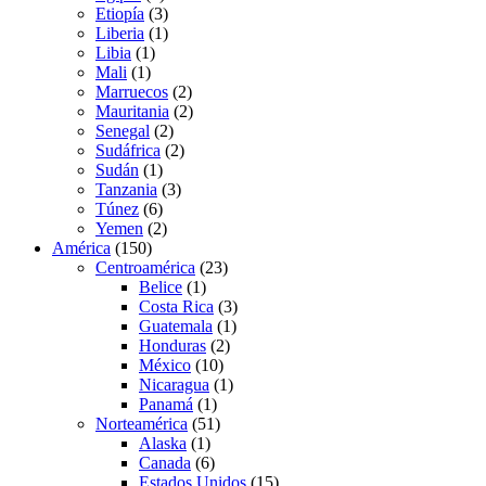
Etiopía
(3)
Liberia
(1)
Libia
(1)
Mali
(1)
Marruecos
(2)
Mauritania
(2)
Senegal
(2)
Sudáfrica
(2)
Sudán
(1)
Tanzania
(3)
Túnez
(6)
Yemen
(2)
América
(150)
Centroamérica
(23)
Belice
(1)
Costa Rica
(3)
Guatemala
(1)
Honduras
(2)
México
(10)
Nicaragua
(1)
Panamá
(1)
Norteamérica
(51)
Alaska
(1)
Canada
(6)
Estados Unidos
(15)