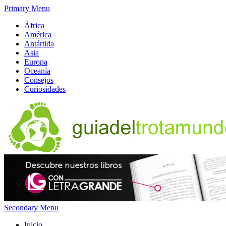
Primary Menu
África
América
Antártida
Asia
Europa
Oceanía
Consejos
Curiosidades
Secondary Menu
Inicio