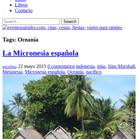
Libros
Contacto
Search
Tags: Oceanía
La Micronesia española
22 mayo 2015
0 comentarios
indonesia
,
islas
,
Islas Marshall
,
picofino
Melanesia
,
Micronesia española
,
Oceanía
,
pacífico