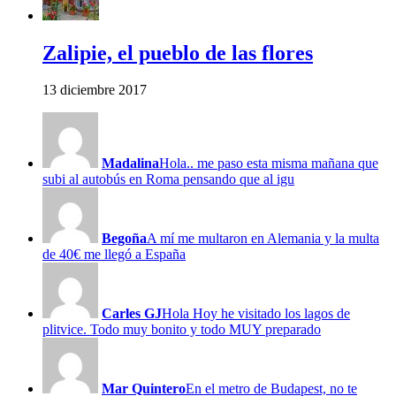
Zalipie, el pueblo de las flores
13 diciembre 2017
Madalina
Hola.. me paso esta misma mañana que
subi al autobús en Roma pensando que al igu
Begoña
A mí me multaron en Alemania y la multa
de 40€ me llegó a España
Carles GJ
Hola Hoy he visitado los lagos de
plitvice. Todo muy bonito y todo MUY preparado
Mar Quintero
En el metro de Budapest, no te