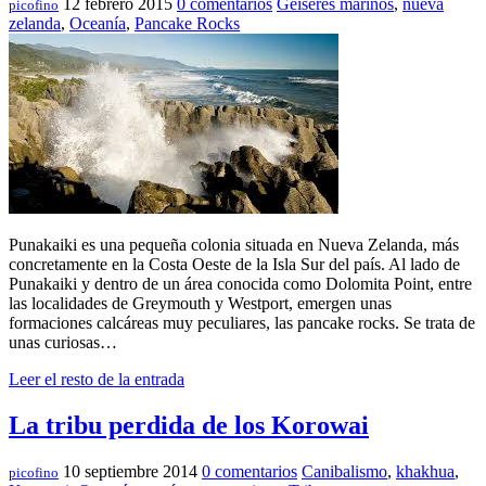
12 febrero 2015
0 comentarios
Géiseres marinos
,
nueva
picofino
zelanda
,
Oceanía
,
Pancake Rocks
Punakaiki es una pequeña colonia situada en Nueva Zelanda, más
concretamente en la Costa Oeste de la Isla Sur del país. Al lado de
Punakaiki y dentro de un área conocida como Dolomita Point, entre
las localidades de Greymouth y Westport, emergen unas
formaciones calcáreas muy peculiares, las pancake rocks. Se trata de
unas curiosas…
Leer el resto de la entrada
La tribu perdida de los Korowai
10 septiembre 2014
0 comentarios
Canibalismo
,
khakhua
,
picofino