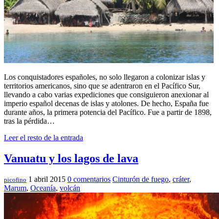
Los conquistadores españoles, no solo llegaron a colonizar islas y
territorios americanos, sino que se adentraron en el Pacífico Sur,
llevando a cabo varias expediciones que consiguieron anexionar al
imperio español decenas de islas y atolones. De hecho, España fue
durante años, la primera potencia del Pacífico. Fue a partir de 1898,
tras la pérdida…
Leer el resto de la entrada
Vanuatu y los lagos de lava
1 abril 2015
0 comentarios
Cinturón de fuego
,
cráter
,
picofino
Marum
,
Oceanía
,
volcán