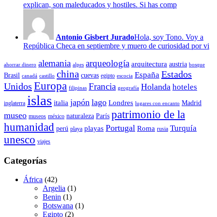
explican, son maleducados y hostiles. Si has comp
Antonio Gisbert Jurado
Hola, soy Tono. Voy a
República Checa en septiembre y muero de curiosidad por vi
alemania
arqueología
arquitectura
austria
ahorrar dinero
alpes
bosque
china
Estados
España
Brasil
cuevas
egipto
canadá
castillo
escocia
Europa
Unidos
Francia
Holanda
hoteles
filipinas
geografía
islas
japón
lago
italia
Londres
Madrid
inglaterra
lugares con encanto
patrimonio de la
museo
naturaleza
París
museos
méxico
humanidad
Portugal
Turquía
playas
Roma
perú
playa
rusia
unesco
viajes
Categorías
África
(42)
Argelia
(1)
Benin
(1)
Botswana
(1)
Egipto
(2)