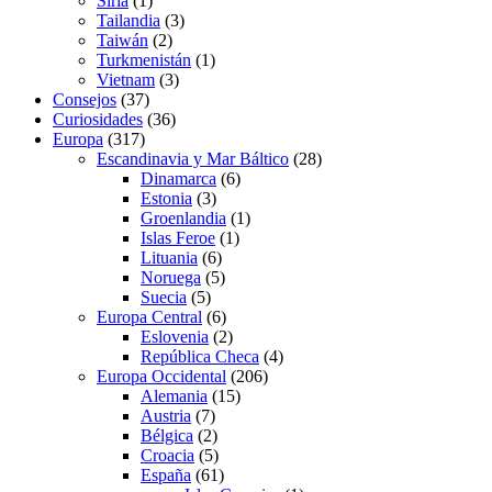
Siria
(1)
Tailandia
(3)
Taiwán
(2)
Turkmenistán
(1)
Vietnam
(3)
Consejos
(37)
Curiosidades
(36)
Europa
(317)
Escandinavia y Mar Báltico
(28)
Dinamarca
(6)
Estonia
(3)
Groenlandia
(1)
Islas Feroe
(1)
Lituania
(6)
Noruega
(5)
Suecia
(5)
Europa Central
(6)
Eslovenia
(2)
República Checa
(4)
Europa Occidental
(206)
Alemania
(15)
Austria
(7)
Bélgica
(2)
Croacia
(5)
España
(61)