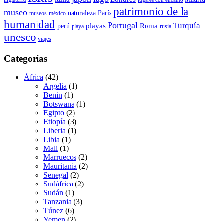
lugares con encanto
patrimonio de la
museo
naturaleza
París
museos
méxico
humanidad
Portugal
Turquía
playas
Roma
perú
playa
rusia
unesco
viajes
Categorías
África
(42)
Argelia
(1)
Benin
(1)
Botswana
(1)
Egipto
(2)
Etiopía
(3)
Liberia
(1)
Libia
(1)
Mali
(1)
Marruecos
(2)
Mauritania
(2)
Senegal
(2)
Sudáfrica
(2)
Sudán
(1)
Tanzania
(3)
Túnez
(6)
Yemen
(2)