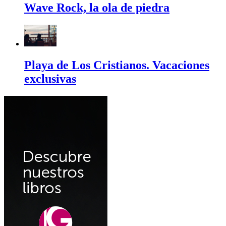
Wave Rock, la ola de piedra
Playa de Los Cristianos. Vacaciones
exclusivas