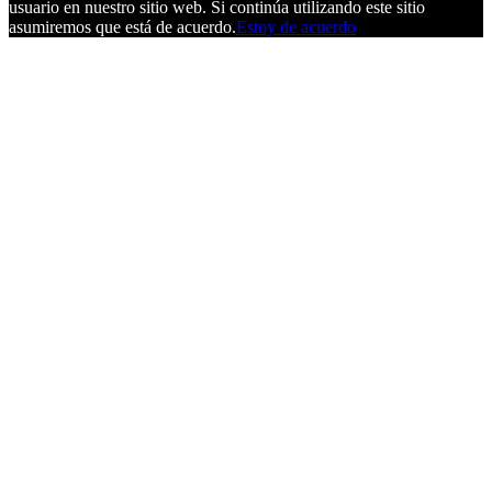
usuario en nuestro sitio web. Si continúa utilizando este sitio
asumiremos que está de acuerdo.
Estoy de acuerdo