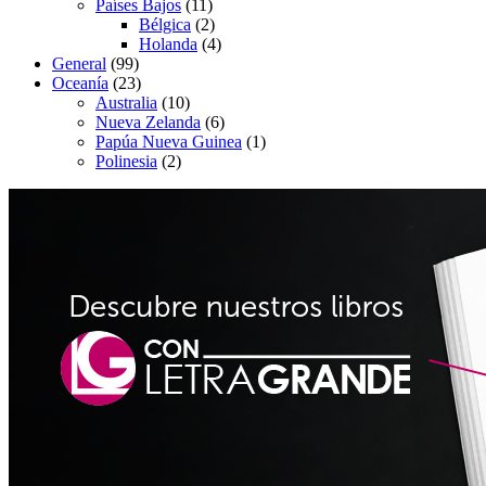
Países Bajos
(11)
Bélgica
(2)
Holanda
(4)
General
(99)
Oceanía
(23)
Australia
(10)
Nueva Zelanda
(6)
Papúa Nueva Guinea
(1)
Polinesia
(2)