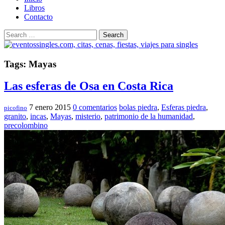
Libros
Contacto
Search
Tags: Mayas
Las esferas de Osa en Costa Rica
7 enero 2015
0 comentarios
bolas piedra
,
Esferas piedra
,
picofino
granito
,
incas
,
Mayas
,
misterio
,
patrimonio de la humanidad
,
precolombino