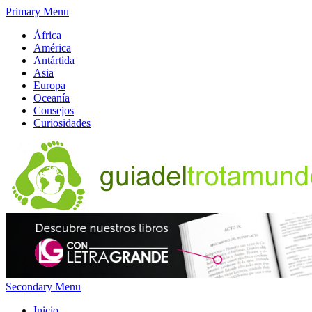
Primary Menu
África
América
Antártida
Asia
Europa
Oceanía
Consejos
Curiosidades
Secondary Menu
Inicio