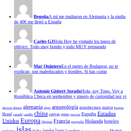
Begoña
A mí me multaron en Alemania y la multa
de 40€ me llegó a España
Carles GJ
Hola Hoy he visitado los lagos de
plitvice. Todo muy bonito y todo MUY preparado
Mar Quintero
En el metro de Budapest, no te
explican, son maleducados y hostiles. Si has comp
Antonio Gisbert Jurado
Hola, soy Tono. Voy a
República Checa en septiembre y muero de curiosidad por vi
alemania
arqueología
arquitectura
austria
ahorrar dinero
alpes
bosque
china
Estados
España
Brasil
cuevas
egipto
canadá
castillo
escocia
Europa
Unidos
Francia
Holanda
hoteles
filipinas
geografía
islas
japón
lago
italia
Londres
Madrid
inglaterra