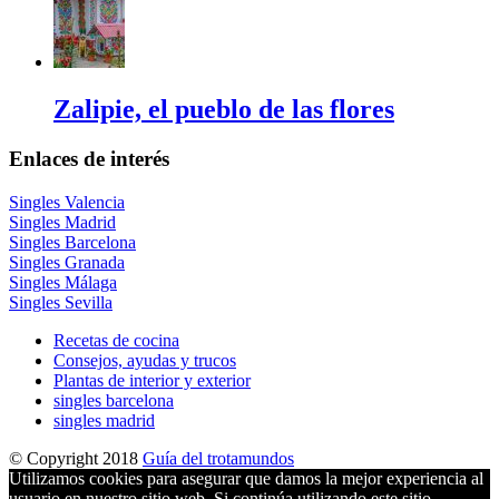
Zalipie, el pueblo de las flores
Enlaces de interés
Singles Valencia
Singles Madrid
Singles Barcelona
Singles Granada
Singles Málaga
Singles Sevilla
Recetas de cocina
Consejos, ayudas y trucos
Plantas de interior y exterior
singles barcelona
singles madrid
© Copyright 2018
Guía del trotamundos
Utilizamos cookies para asegurar que damos la mejor experiencia al
usuario en nuestro sitio web. Si continúa utilizando este sitio