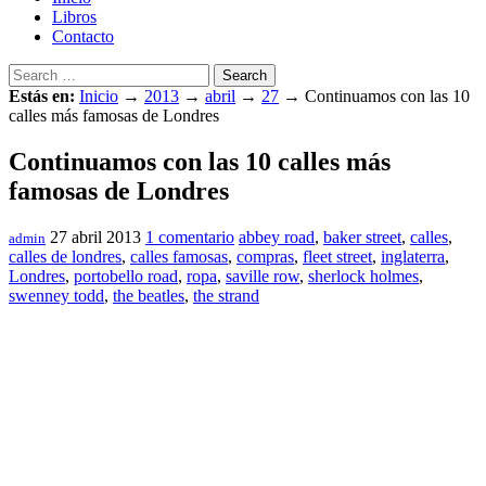
Libros
Contacto
Search
Estás en:
Inicio
→
2013
→
abril
→
27
→
Continuamos con las 10
calles más famosas de Londres
Continuamos con las 10 calles más
famosas de Londres
27 abril 2013
1 comentario
abbey road
,
baker street
,
calles
,
admin
calles de londres
,
calles famosas
,
compras
,
fleet street
,
inglaterra
,
Londres
,
portobello road
,
ropa
,
saville row
,
sherlock holmes
,
swenney todd
,
the beatles
,
the strand