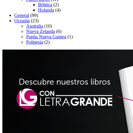
Bélgica
(2)
Holanda
(4)
General
(99)
Oceanía
(23)
Australia
(10)
Nueva Zelanda
(6)
Papúa Nueva Guinea
(1)
Polinesia
(2)