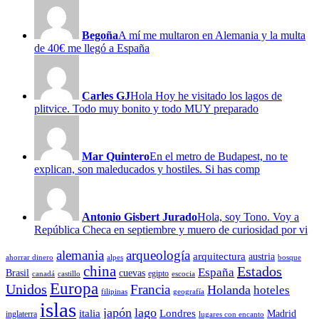
Begoña
A mí me multaron en Alemania y la multa
de 40€ me llegó a España
Carles GJ
Hola Hoy he visitado los lagos de
plitvice. Todo muy bonito y todo MUY preparado
Mar Quintero
En el metro de Budapest, no te
explican, son maleducados y hostiles. Si has comp
Antonio Gisbert Jurado
Hola, soy Tono. Voy a
República Checa en septiembre y muero de curiosidad por vi
alemania
arqueología
arquitectura
austria
ahorrar dinero
alpes
bosque
china
Estados
España
Brasil
cuevas
egipto
canadá
castillo
escocia
Europa
Unidos
Francia
Holanda
hoteles
filipinas
geografía
islas
japón
lago
italia
Londres
Madrid
inglaterra
lugares con encanto