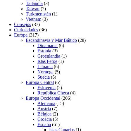
Tailandia
(3)
Taiwán
(2)
Turkmenistán
(1)
Vietnam
(3)
Consejos
(37)
Curiosidades
(36)
Europa
(317)
Escandinavia y Mar Báltico
(28)
Dinamarca
(6)
Estonia
(3)
Groenlandia
(1)
Islas Feroe
(1)
Lituania
(6)
Noruega
(5)
Suecia
(5)
Europa Central
(6)
Eslovenia
(2)
República Checa
(4)
Europa Occidental
(206)
Alemania
(15)
Austria
(7)
Bélgica
(2)
Croacia
(5)
España
(61)
Islas Canarias
(1)