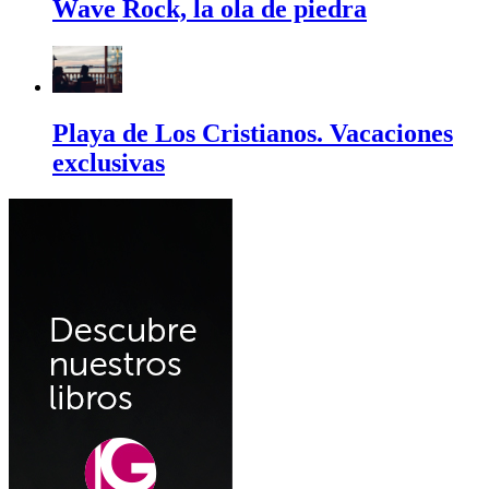
Wave Rock, la ola de piedra
Playa de Los Cristianos. Vacaciones
exclusivas