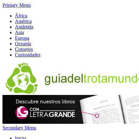
Primary Menu
África
América
Antártida
Asia
Europa
Oceanía
Consejos
Curiosidades
Secondary Menu
Inicio