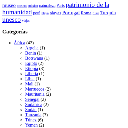
patrimonio de la
museo
naturaleza
París
museos
méxico
humanidad
Portugal
Turquía
playas
Roma
perú
playa
rusia
unesco
viajes
Categorías
África
(42)
Argelia
(1)
Benin
(1)
Botswana
(1)
Egipto
(2)
Etiopía
(3)
Liberia
(1)
Libia
(1)
Mali
(1)
Marruecos
(2)
Mauritania
(2)
Senegal
(2)
Sudáfrica
(2)
Sudán
(1)
Tanzania
(3)
Túnez
(6)
Yemen
(2)