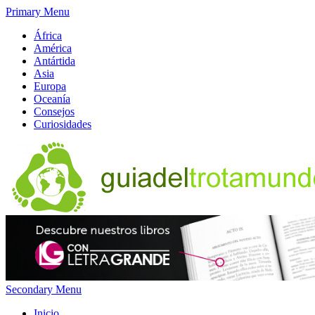
Primary Menu
África
América
Antártida
Asia
Europa
Oceanía
Consejos
Curiosidades
Secondary Menu
Inicio