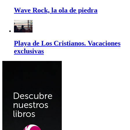
Wave Rock, la ola de piedra
Playa de Los Cristianos. Vacaciones
exclusivas