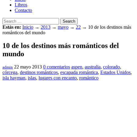
Libros
Contacto
Search
Estás en:
Inicio
→
2013
→
mayo
→
22
→
10 de los destinos más
románticos del mundo
10 de los destinos más románticos del
mundo
22 mayo 2013
0 comentarios
aspen
,
australia
,
colorado
,
admin
córcega
,
destinos románticos
,
escapada romántica
,
Estados Unidos
,
isla hayman
,
islas
,
lugares con encanto
,
romántico