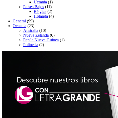
Ucrania
(1)
Países Bajos
(11)
Bélgica
(2)
Holanda
(4)
General
(99)
Oceanía
(23)
Australia
(10)
Nueva Zelanda
(6)
Papúa Nueva Guinea
(1)
Polinesia
(2)