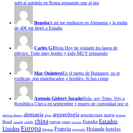
subi al autobús en Roma pensando que al igu
Begoña
A mí me multaron en Alemania y la multa
de 40€ me llegó a España
Carles GJ
Hola Hoy he visitado los lagos de
plitvice. Todo muy bonito y todo MUY preparado
Mar Quintero
En el metro de Budapest, no te
explican, son maleducados y hostiles. Si has comp
Antonio Gisbert Jurado
Hola, soy Tono. Voy a
República Checa en septiembre y muero de curiosidad por vi
alemania
arqueología
arquitectura
austria
ahorrar dinero
alpes
bosque
china
Estados
España
Brasil
cuevas
egipto
canadá
castillo
escocia
Europa
Unidos
Francia
Holanda
hoteles
filipinas
geografía