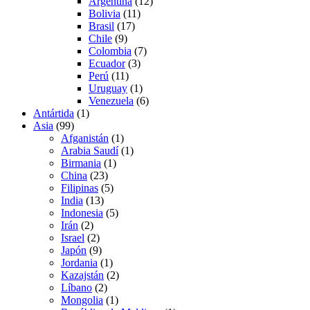
Argentina
(12)
Bolivia
(11)
Brasil
(17)
Chile
(9)
Colombia
(7)
Ecuador
(3)
Perú
(11)
Uruguay
(1)
Venezuela
(6)
Antártida
(1)
Asia
(99)
Afganistán
(1)
Arabia Saudí
(1)
Birmania
(1)
China
(23)
Filipinas
(5)
India
(13)
Indonesia
(5)
Irán
(2)
Israel
(2)
Japón
(9)
Jordania
(1)
Kazajstán
(2)
Líbano
(2)
Mongolia
(1)