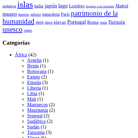
islas
japón
lago
italia
Londres
Madrid
inglaterra
lugares con encanto
patrimonio de la
museo
naturaleza
París
museos
méxico
humanidad
Portugal
Turquía
playas
Roma
perú
playa
rusia
unesco
viajes
Categorías
África
(42)
Argelia
(1)
Benin
(1)
Botswana
(1)
Egipto
(2)
Etiopía
(3)
Liberia
(1)
Libia
(1)
Mali
(1)
Marruecos
(2)
Mauritania
(2)
Senegal
(2)
Sudáfrica
(2)
Sudán
(1)
Tanzania
(3)
Túnez
(6)