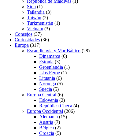
República de Maldivas
(1)
Siria
(1)
Tailandia
(3)
Taiwán
(2)
Turkmenistán
(1)
Vietnam
(3)
Consejos
(37)
Curiosidades
(36)
Europa
(317)
Escandinavia y Mar Báltico
(28)
Dinamarca
(6)
Estonia
(3)
Groenlandia
(1)
Islas Feroe
(1)
Lituania
(6)
Noruega
(5)
Suecia
(5)
Europa Central
(6)
Eslovenia
(2)
República Checa
(4)
Europa Occidental
(206)
Alemania
(15)
Austria
(7)
Bélgica
(2)
Croacia
(5)