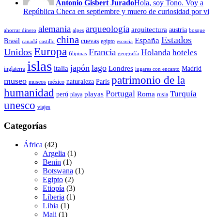
Antonio Gisbert Jurado
Hola, soy Tono. Voy a
República Checa en septiembre y muero de curiosidad por vi
alemania
arqueología
arquitectura
austria
ahorrar dinero
alpes
bosque
china
Estados
España
Brasil
cuevas
egipto
canadá
castillo
escocia
Europa
Unidos
Francia
Holanda
hoteles
filipinas
geografía
islas
japón
lago
italia
Londres
Madrid
inglaterra
lugares con encanto
patrimonio de la
museo
naturaleza
París
museos
méxico
humanidad
Portugal
Turquía
playas
Roma
perú
playa
rusia
unesco
viajes
Categorías
África
(42)
Argelia
(1)
Benin
(1)
Botswana
(1)
Egipto
(2)
Etiopía
(3)
Liberia
(1)
Libia
(1)
Mali
(1)