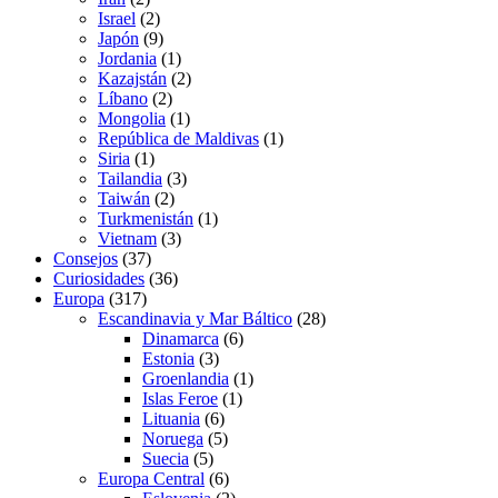
Israel
(2)
Japón
(9)
Jordania
(1)
Kazajstán
(2)
Líbano
(2)
Mongolia
(1)
República de Maldivas
(1)
Siria
(1)
Tailandia
(3)
Taiwán
(2)
Turkmenistán
(1)
Vietnam
(3)
Consejos
(37)
Curiosidades
(36)
Europa
(317)
Escandinavia y Mar Báltico
(28)
Dinamarca
(6)
Estonia
(3)
Groenlandia
(1)
Islas Feroe
(1)
Lituania
(6)
Noruega
(5)
Suecia
(5)
Europa Central
(6)