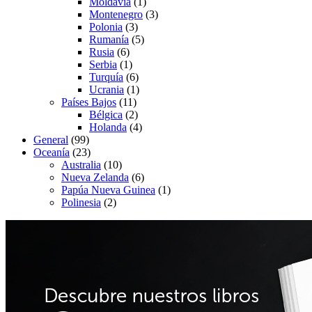
Moldavia
(1)
Montenegro
(3)
Polonia
(3)
Rumanía
(5)
Rusia
(6)
Serbia
(1)
Turquía
(6)
Ucrania
(1)
Países Bajos
(11)
Bélgica
(2)
Holanda
(4)
General
(99)
Oceanía
(23)
Australia
(10)
Nueva Zelanda
(6)
Papúa Nueva Guinea
(1)
Polinesia
(2)