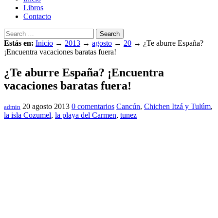
Libros
Contacto
Search
Estás en:
Inicio
→
2013
→
agosto
→
20
→
¿Te aburre España?
¡Encuentra vacaciones baratas fuera!
¿Te aburre España? ¡Encuentra
vacaciones baratas fuera!
20 agosto 2013
0 comentarios
Cancún
,
Chichen Itzá y Tulúm
,
admin
la isla Cozumel
,
la playa del Carmen
,
tunez