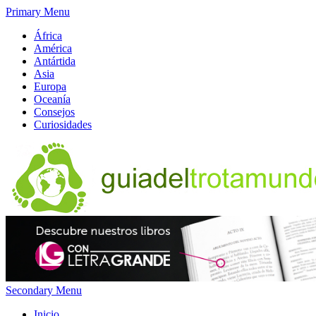
Primary Menu
África
América
Antártida
Asia
Europa
Oceanía
Consejos
Curiosidades
Secondary Menu
Inicio