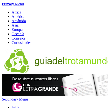
Primary Menu
África
América
Antártida
Asia
Europa
Oceanía
Consejos
Curiosidades
Secondary Menu
Inicio