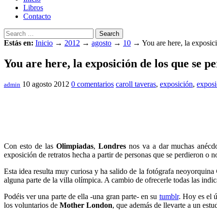
Libros
Contacto
Search
Estás en:
Inicio
→
2012
→
agosto
→
10
→
You are here, la exposic
You are here, la exposición de los que se 
10 agosto 2012
0 comentarios
caroll taveras
,
exposición
,
exposi
admin
Con esto de las
Olimpiadas
,
Londres
nos va a dar muchas anécdota
exposición de retratos hecha a partir de personas que se perdieron o 
Esta idea resulta muy curiosa y ha salido de la fotógrafa neoyorquina
alguna parte de la villa olímpica. A cambio de ofrecerle todas las indi
Podéis ver una parte de ella -una gran parte- en su
tumblr
. Hoy es el 
los voluntarios de
Mother London
, que además de llevarte a un estu