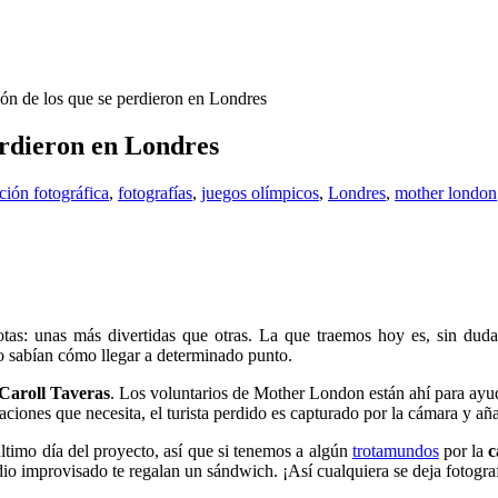
ión de los que se perdieron en Londres
perdieron en Londres
ción fotográfica
,
fotografías
,
juegos olímpicos
,
Londres
,
mother london
s: unas más divertidas que otras. La que traemos hoy es, sin duda, 
no sabían cómo llegar a determinado punto.
Caroll Taveras
. Los voluntarios de Mother London están ahí para ayud
caciones que necesita, el turista perdido es capturado por la cámara y añ
último día del proyecto, así que si tenemos a algún
trotamundos
por la
c
dio improvisado te regalan un sándwich. ¡Así cualquiera se deja fotograf