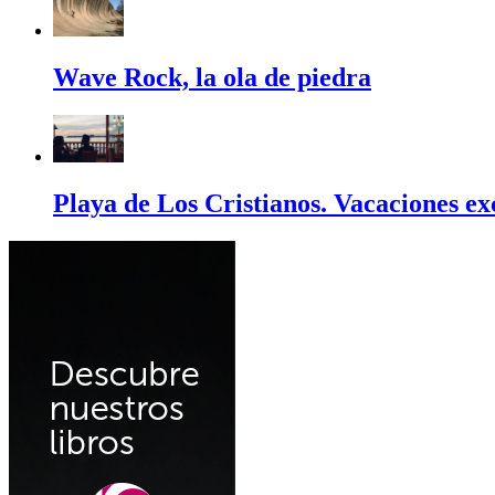
Wave Rock, la ola de piedra
Playa de Los Cristianos. Vacaciones ex