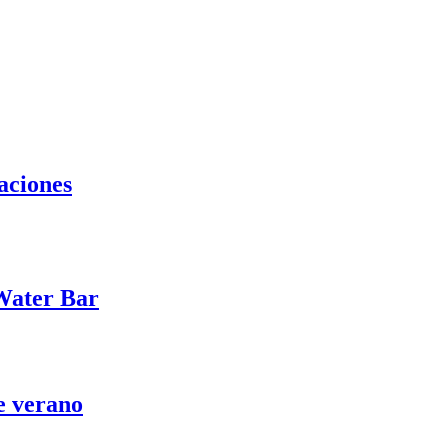
caciones
 Water Bar
te verano