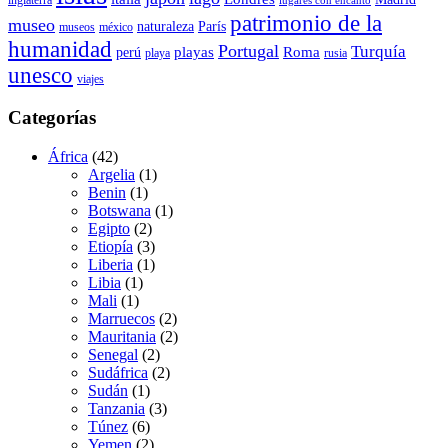
lugares con encanto
patrimonio de la
museo
naturaleza
París
museos
méxico
humanidad
Portugal
Turquía
playas
Roma
perú
playa
rusia
unesco
viajes
Categorías
África
(42)
Argelia
(1)
Benin
(1)
Botswana
(1)
Egipto
(2)
Etiopía
(3)
Liberia
(1)
Libia
(1)
Mali
(1)
Marruecos
(2)
Mauritania
(2)
Senegal
(2)
Sudáfrica
(2)
Sudán
(1)
Tanzania
(3)
Túnez
(6)
Yemen
(2)