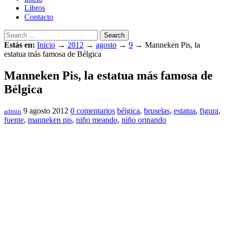
Libros
Contacto
Search
Estás en:
Inicio
→
2012
→
agosto
→
9
→
Manneken Pis, la
estatua más famosa de Bélgica
Manneken Pis, la estatua más famosa de
Bélgica
9 agosto 2012
0 comentarios
bélgica
,
bruselas
,
estatua
,
figura
,
admin
fuente
,
manneken pis
,
niño meando
,
niño orinando