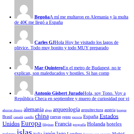
Begoña
A mí me multaron en Alemania y la multa
de 40€ me llegó a España
Carles GJ
Hola Hoy he visitado los lagos de
plitvice. Todo muy bonito y todo MUY preparado
Mar Quintero
En el metro de Budapest, no te
explican, son maleducados y hostiles. Si has comp
Antonio Gisbert Jurado
Hola, soy Tono. Voy a
República Checa en septiembre y muero de curiosidad por vi
alemania
arqueología
arquitectura
austria
ahorrar dinero
alpes
bosque
china
Estados
España
Brasil
cuevas
egipto
canadá
castillo
escocia
Europa
Unidos
Francia
Holanda
hoteles
filipinas
geografía
islas
japón
lago
italia
Londres
Madrid
inglaterra