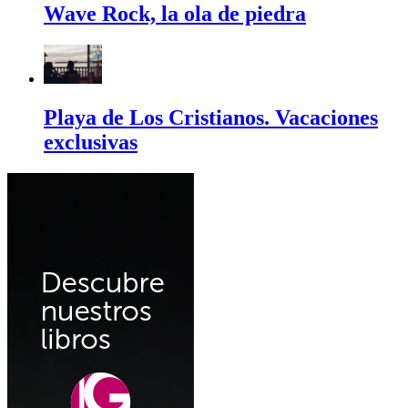
Wave Rock, la ola de piedra
Playa de Los Cristianos. Vacaciones
exclusivas