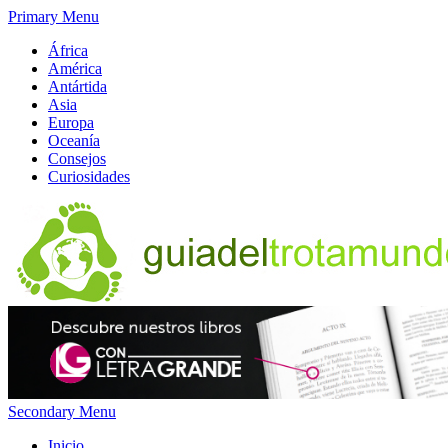
Primary Menu
África
América
Antártida
Asia
Europa
Oceanía
Consejos
Curiosidades
Secondary Menu
Inicio