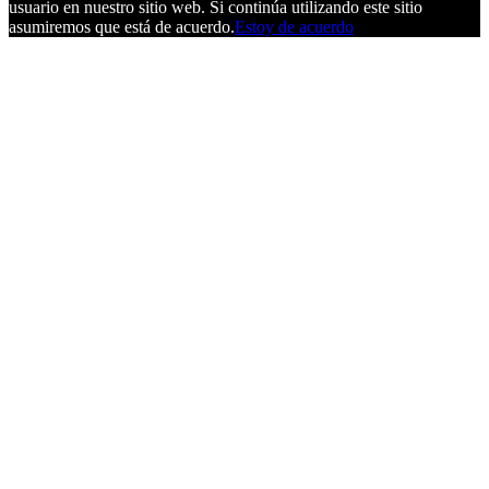
usuario en nuestro sitio web. Si continúa utilizando este sitio
asumiremos que está de acuerdo.
Estoy de acuerdo