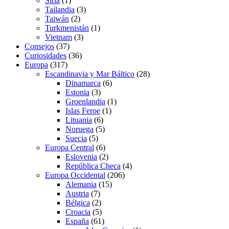
Siria
(1)
Tailandia
(3)
Taiwán
(2)
Turkmenistán
(1)
Vietnam
(3)
Consejos
(37)
Curiosidades
(36)
Europa
(317)
Escandinavia y Mar Báltico
(28)
Dinamarca
(6)
Estonia
(3)
Groenlandia
(1)
Islas Feroe
(1)
Lituania
(6)
Noruega
(5)
Suecia
(5)
Europa Central
(6)
Eslovenia
(2)
República Checa
(4)
Europa Occidental
(206)
Alemania
(15)
Austria
(7)
Bélgica
(2)
Croacia
(5)
España
(61)