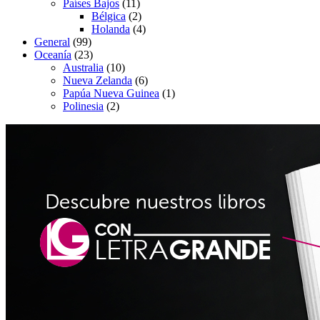
Países Bajos
(11)
Bélgica
(2)
Holanda
(4)
General
(99)
Oceanía
(23)
Australia
(10)
Nueva Zelanda
(6)
Papúa Nueva Guinea
(1)
Polinesia
(2)