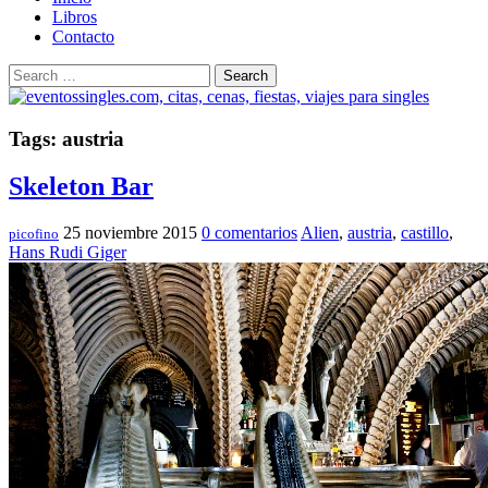
Libros
Contacto
Search
Tags: austria
Skeleton Bar
25 noviembre 2015
0 comentarios
Alien
,
austria
,
castillo
,
picofino
Hans Rudi Giger