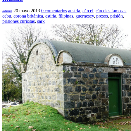
20 mayo 2013
0 comentarios
austria
,
cárcel
,
cárceles famosas
,
admin
cebu
,
corona británica
,
estiria
,
filipinas
,
guernesey
,
presos
,
prisión
,
prisiones curiosas
,
sark