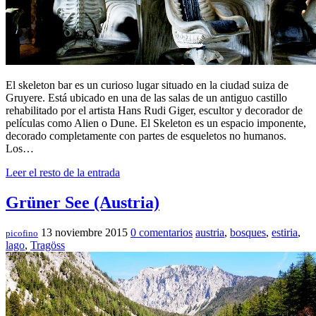
El skeleton bar es un curioso lugar situado en la ciudad suiza de
Gruyere. Está ubicado en una de las salas de un antiguo castillo
rehabilitado por el artista Hans Rudi Giger, escultor y decorador de
películas como Alien o Dune. El Skeleton es un espacio imponente,
decorado completamente con partes de esqueletos no humanos.
Los…
Leer el resto de la entrada
Grüner See (Austria)
13 noviembre 2015
0 comentarios
austria
,
bosques
,
estiria
,
picofino
lago
,
Tragöss