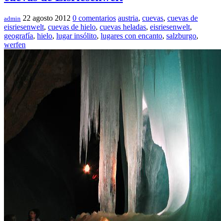
22 agosto 2012
0 comentarios
austria
,
cuevas
,
cuevas de
admin
eisriesenwelt
,
cuevas de hielo
,
cuevas heladas
,
eisriesenwelt
,
geografía
,
hielo
,
lugar insólito
,
lugares con encanto
,
salzburgo
,
werfen