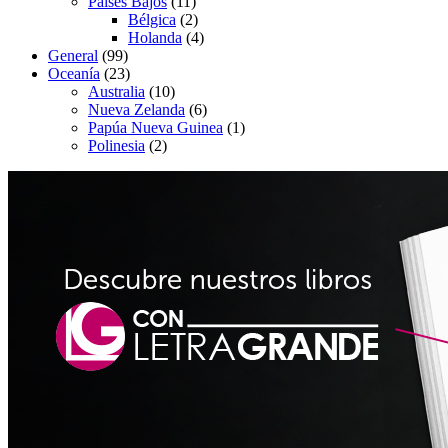
Países Bajos
(11)
Bélgica
(2)
Holanda
(4)
General
(99)
Oceanía
(23)
Australia
(10)
Nueva Zelanda
(6)
Papúa Nueva Guinea
(1)
Polinesia
(2)