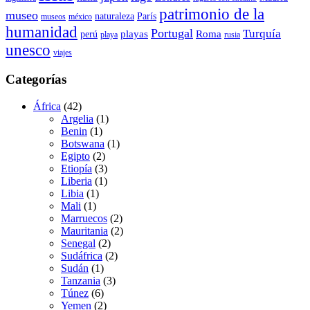
patrimonio de la
museo
naturaleza
París
museos
méxico
humanidad
Portugal
Turquía
playas
Roma
perú
playa
rusia
unesco
viajes
Categorías
África
(42)
Argelia
(1)
Benin
(1)
Botswana
(1)
Egipto
(2)
Etiopía
(3)
Liberia
(1)
Libia
(1)
Mali
(1)
Marruecos
(2)
Mauritania
(2)
Senegal
(2)
Sudáfrica
(2)
Sudán
(1)
Tanzania
(3)
Túnez
(6)
Yemen
(2)