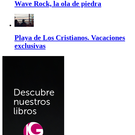
Wave Rock, la ola de piedra
Playa de Los Cristianos. Vacaciones
exclusivas