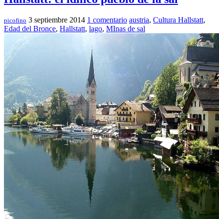
3 septiembre 2014
1 comentario
austria
,
Cultura Hallstatt
,
picofino
Edad del Bronce
,
Hallstatt
,
lago
,
MInas de sal