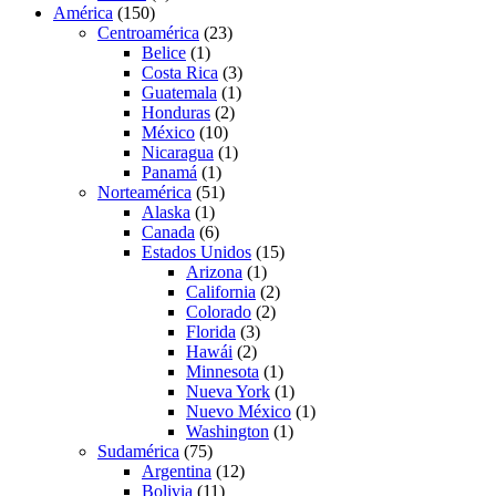
América
(150)
Centroamérica
(23)
Belice
(1)
Costa Rica
(3)
Guatemala
(1)
Honduras
(2)
México
(10)
Nicaragua
(1)
Panamá
(1)
Norteamérica
(51)
Alaska
(1)
Canada
(6)
Estados Unidos
(15)
Arizona
(1)
California
(2)
Colorado
(2)
Florida
(3)
Hawái
(2)
Minnesota
(1)
Nueva York
(1)
Nuevo México
(1)
Washington
(1)
Sudamérica
(75)
Argentina
(12)
Bolivia
(11)