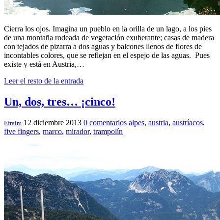
Cierra los ojos. Imagina un pueblo en la orilla de un lago, a los pies
de una montaña rodeada de vegetación exuberante; casas de madera
con tejados de pizarra a dos aguas y balcones llenos de flores de
incontables colores, que se reflejan en el espejo de las aguas. Pues
existe y está en Austria,…
Leer el resto de la entrada
Un, dos, tres… ¡cinco!
12 diciembre 2013
0 comentarios
alpes
,
austria
,
austríacos
,
Efraim
five fingers
,
marco
,
mirador
,
trampolín