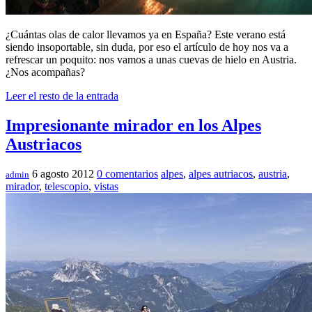
¿Cuántas olas de calor llevamos ya en España? Este verano está
siendo insoportable, sin duda, por eso el artículo de hoy nos va a
refrescar un poquito: nos vamos a unas cuevas de hielo en Austria.
¿Nos acompañas?
Leer el resto de la entrada
Impresionante mirador en los Alpes
Austriacos
6 agosto 2012
0 comentarios
alpes
,
alpes autriacos
,
austria
,
admin
mirador
,
telescopio
,
vistas