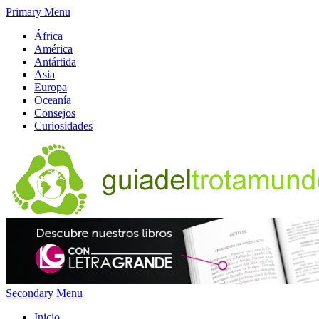
Primary Menu
África
América
Antártida
Asia
Europa
Oceanía
Consejos
Curiosidades
Secondary Menu
Inicio