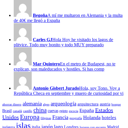
Begoña
A mí me multaron en Alemania y la multa
de 40€ me llegó a España
Carles GJ
Hola Hoy he visitado los lagos de
plitvice. Todo muy bonito y todo MUY preparado
Mar Quintero
En el metro de Budapest, no te
explican, son maleducados y hostiles. Si has comp
Antonio Gisbert Jurado
Hola, soy Tono. Voy a
República Checa en septiembre y muero de curiosidad por vi
alemania
arqueología
arquitectura
austria
ahorrar dinero
alpes
bosque
china
Estados
España
Brasil
cuevas
egipto
canadá
castillo
escocia
Europa
Unidos
Francia
Holanda
hoteles
filipinas
geografía
islas
japón
lago
italia
Londres
Madrid
inglaterra
lugares con encanto