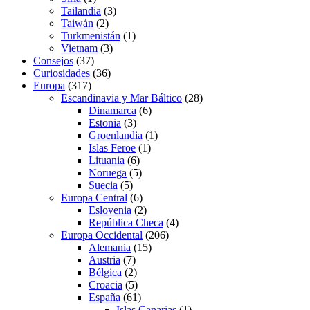
Tailandia
(3)
Taiwán
(2)
Turkmenistán
(1)
Vietnam
(3)
Consejos
(37)
Curiosidades
(36)
Europa
(317)
Escandinavia y Mar Báltico
(28)
Dinamarca
(6)
Estonia
(3)
Groenlandia
(1)
Islas Feroe
(1)
Lituania
(6)
Noruega
(5)
Suecia
(5)
Europa Central
(6)
Eslovenia
(2)
República Checa
(4)
Europa Occidental
(206)
Alemania
(15)
Austria
(7)
Bélgica
(2)
Croacia
(5)
España
(61)
Islas Canarias
(1)