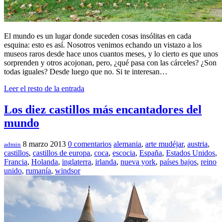
El mundo es un lugar donde suceden cosas insólitas en cada
esquina: esto es así. Nosotros venimos echando un vistazo a los
museos raros desde hace unos cuantos meses, y lo cierto es que unos
sorprenden y otros acojonan, pero, ¿qué pasa con las cárceles? ¿Son
todas iguales? Desde luego que no. Si te interesan…
Leer el resto de la entrada
Los diez castillos más encantadores del
mundo
8 marzo 2013
0 comentarios
alemania
,
arte mudéjar
,
austria
,
admin
castillos
,
castillos de europa
,
coca
,
escocia
,
España
,
Estados Unidos
,
Francia
,
Holanda
,
inglaterra
,
irlanda
,
nueva york
,
países bajos
,
reino
unido
,
rumanía
,
windsor