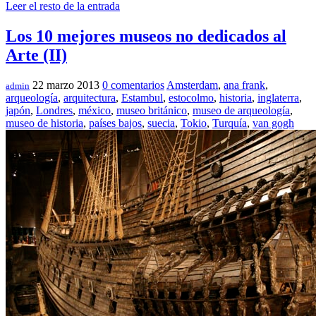
Leer el resto de la entrada
Los 10 mejores museos no dedicados al
Arte (II)
22 marzo 2013
0 comentarios
Amsterdam
,
ana frank
,
admin
arqueología
,
arquitectura
,
Estambul
,
estocolmo
,
historia
,
inglaterra
,
japón
,
Londres
,
méxico
,
museo británico
,
museo de arqueología
,
museo de historia
,
países bajos
,
suecia
,
Tokio
,
Turquía
,
van gogh