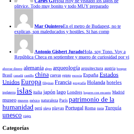
Carles GJ
Hola Hoy he visitado los lagos de
plitvice. Todo muy bonito y todo MUY preparado
Mar Quintero
En el metro de Budapest, no te
explican, son maleducados y hostiles. Si has comp
Antonio Gisbert Jurado
Hola, soy Tono. Voy a
República Checa en septiembre y muero de curiosidad por vi
alemania
arqueología
arquitectura
austria
ahorrar dinero
alpes
bosque
china
Estados
España
Brasil
cuevas
egipto
canadá
castillo
escocia
Europa
Unidos
Francia
Holanda
hoteles
filipinas
geografía
islas
japón
lago
italia
Londres
Madrid
inglaterra
lugares con encanto
patrimonio de la
museo
naturaleza
París
museos
méxico
humanidad
Portugal
Turquía
playas
Roma
perú
playa
rusia
unesco
viajes
Categorías