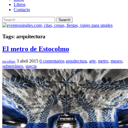
Libros
Contacto
Search
Tags: arquitectura
El metro de Estocolmo
3 abril 2015
0 comentarios
arquitectura
,
arte
,
metro
,
museo
,
picofino
subterráneo
,
suecia