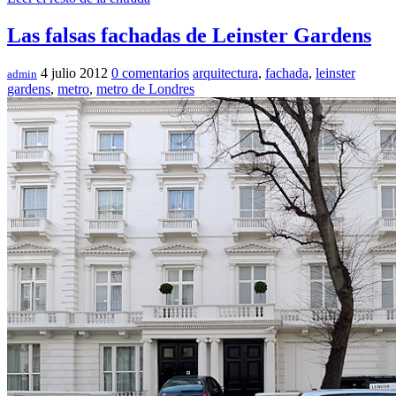
Las falsas fachadas de Leinster Gardens
4 julio 2012
0 comentarios
arquitectura
,
fachada
,
leinster
admin
gardens
,
metro
,
metro de Londres