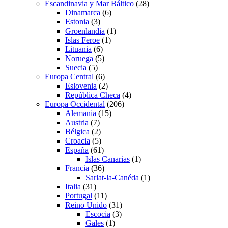
Escandinavia y Mar Báltico
(28)
Dinamarca
(6)
Estonia
(3)
Groenlandia
(1)
Islas Feroe
(1)
Lituania
(6)
Noruega
(5)
Suecia
(5)
Europa Central
(6)
Eslovenia
(2)
República Checa
(4)
Europa Occidental
(206)
Alemania
(15)
Austria
(7)
Bélgica
(2)
Croacia
(5)
España
(61)
Islas Canarias
(1)
Francia
(36)
Sarlat-la-Canéda
(1)
Italia
(31)
Portugal
(11)
Reino Unido
(31)
Escocia
(3)
Gales
(1)