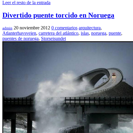
Leer el resto de la entrada
Divertido puente torcido en Noruega
20 noviembre 2012
0 comentarios
arquitectura
,
admin
Atlanterhavsveien
,
carretera del atlántico
,
islas
,
noruega
,
puente
,
puentes de noruega
,
Storseisundet