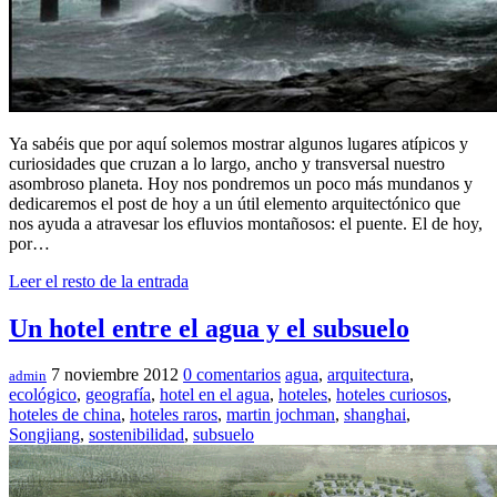
Ya sabéis que por aquí solemos mostrar algunos lugares atípicos y
curiosidades que cruzan a lo largo, ancho y transversal nuestro
asombroso planeta. Hoy nos pondremos un poco más mundanos y
dedicaremos el post de hoy a un útil elemento arquitectónico que
nos ayuda a atravesar los efluvios montañosos: el puente. El de hoy,
por…
Leer el resto de la entrada
Un hotel entre el agua y el subsuelo
7 noviembre 2012
0 comentarios
agua
,
arquitectura
,
admin
ecológico
,
geografía
,
hotel en el agua
,
hoteles
,
hoteles curiosos
,
hoteles de china
,
hoteles raros
,
martin jochman
,
shanghai
,
Songjiang
,
sostenibilidad
,
subsuelo