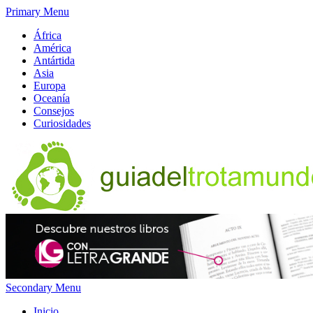
Primary Menu
África
América
Antártida
Asia
Europa
Oceanía
Consejos
Curiosidades
Secondary Menu
Inicio