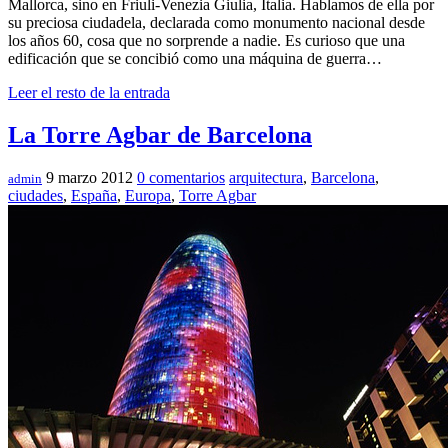
Mallorca, sino en Friuli-Venezia Giulia, Italia. Hablamos de ella por
su preciosa ciudadela, declarada como monumento nacional desde
los años 60, cosa que no sorprende a nadie. Es curioso que una
edificación que se concibió como una máquina de guerra…
Leer el resto de la entrada
La Torre Agbar de Barcelona
9 marzo 2012
0 comentarios
arquitectura
,
Barcelona
,
admin
ciudades
,
España
,
Europa
,
Torre Agbar