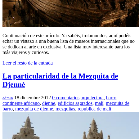
Continuación de este artículo. Ya sabéis, trotamundos, aquí podéis
echar un vistazo a una buena lista de museos internacionales que no
se dedican al arte en exclusiva. Una lista muy interesante para los
más viajeros y curiosos.
Leer el resto de la entrada
La particularidad de la Mezquita de
Djenné
18 diciembre 2012
0 comentarios
arquitectura
,
barro
,
admin
continente africano
,
djenne
,
edificios sagrados
,
malí
,
mezquita de
barro
,
mezquita de djenné
,
mezquitas
,
república de malí