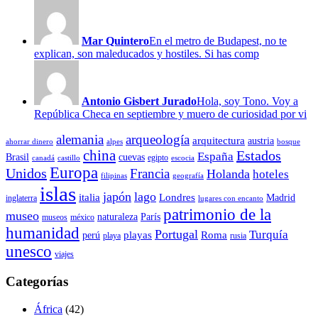
Mar Quintero
En el metro de Budapest, no te
explican, son maleducados y hostiles. Si has comp
Antonio Gisbert Jurado
Hola, soy Tono. Voy a
República Checa en septiembre y muero de curiosidad por vi
alemania
arqueología
arquitectura
austria
ahorrar dinero
alpes
bosque
china
Estados
España
Brasil
cuevas
egipto
canadá
castillo
escocia
Europa
Unidos
Francia
Holanda
hoteles
filipinas
geografía
islas
japón
lago
italia
Londres
Madrid
inglaterra
lugares con encanto
patrimonio de la
museo
naturaleza
París
museos
méxico
humanidad
Portugal
Turquía
playas
Roma
perú
playa
rusia
unesco
viajes
Categorías
África
(42)