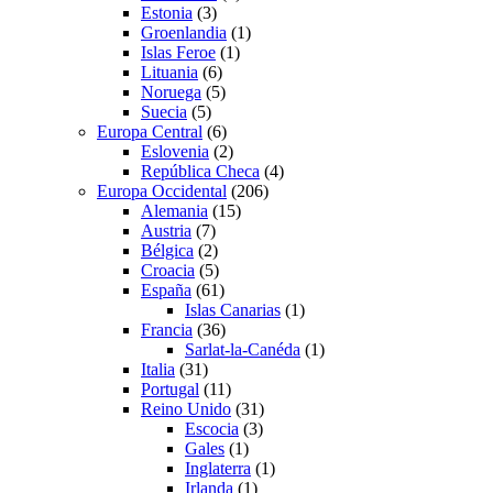
Estonia
(3)
Groenlandia
(1)
Islas Feroe
(1)
Lituania
(6)
Noruega
(5)
Suecia
(5)
Europa Central
(6)
Eslovenia
(2)
República Checa
(4)
Europa Occidental
(206)
Alemania
(15)
Austria
(7)
Bélgica
(2)
Croacia
(5)
España
(61)
Islas Canarias
(1)
Francia
(36)
Sarlat-la-Canéda
(1)
Italia
(31)
Portugal
(11)
Reino Unido
(31)
Escocia
(3)
Gales
(1)
Inglaterra
(1)
Irlanda
(1)