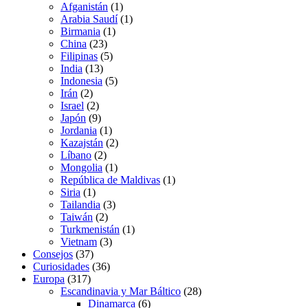
Afganistán
(1)
Arabia Saudí
(1)
Birmania
(1)
China
(23)
Filipinas
(5)
India
(13)
Indonesia
(5)
Irán
(2)
Israel
(2)
Japón
(9)
Jordania
(1)
Kazajstán
(2)
Líbano
(2)
Mongolia
(1)
República de Maldivas
(1)
Siria
(1)
Tailandia
(3)
Taiwán
(2)
Turkmenistán
(1)
Vietnam
(3)
Consejos
(37)
Curiosidades
(36)
Europa
(317)
Escandinavia y Mar Báltico
(28)
Dinamarca
(6)