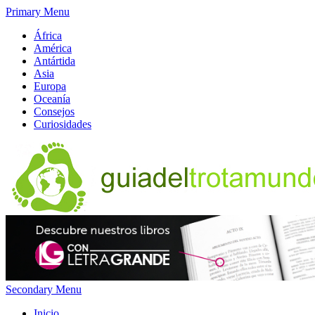
Primary Menu
África
América
Antártida
Asia
Europa
Oceanía
Consejos
Curiosidades
Secondary Menu
Inicio