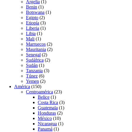
Argelia
(1)
Benin
(1)
Botswana
(1)
Egipto
(2)
Etiopía
(3)
Liberia
(1)
Libia
(1)
Mali
(1)
Marruecos
(2)
Mauritania
(2)
Senegal
(2)
Sudáfrica
(2)
Sudán
(1)
Tanzania
(3)
Túnez
(6)
Yemen
(2)
América
(150)
Centroamérica
(23)
Belice
(1)
Costa Rica
(3)
Guatemala
(1)
Honduras
(2)
México
(10)
Nicaragua
(1)
Panamá
(1)