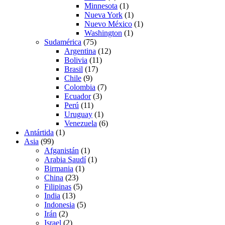
Minnesota
(1)
Nueva York
(1)
Nuevo México
(1)
Washington
(1)
Sudamérica
(75)
Argentina
(12)
Bolivia
(11)
Brasil
(17)
Chile
(9)
Colombia
(7)
Ecuador
(3)
Perú
(11)
Uruguay
(1)
Venezuela
(6)
Antártida
(1)
Asia
(99)
Afganistán
(1)
Arabia Saudí
(1)
Birmania
(1)
China
(23)
Filipinas
(5)
India
(13)
Indonesia
(5)
Irán
(2)
Israel
(2)