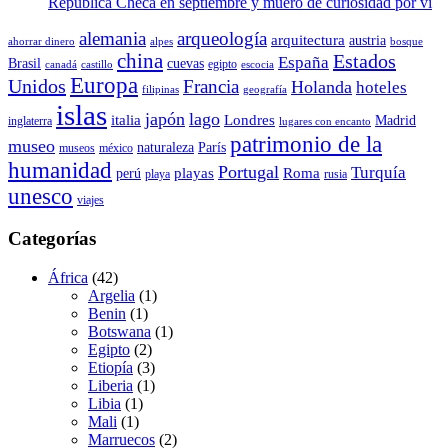
República Checa en septiembre y muero de curiosidad por vi
alemania
arqueología
arquitectura
austria
ahorrar dinero
alpes
bosque
china
Estados
España
Brasil
cuevas
egipto
canadá
castillo
escocia
Europa
Unidos
Francia
Holanda
hoteles
filipinas
geografía
islas
japón
lago
italia
Londres
Madrid
inglaterra
lugares con encanto
patrimonio de la
museo
naturaleza
París
museos
méxico
humanidad
Portugal
Turquía
playas
Roma
perú
playa
rusia
unesco
viajes
Categorías
África
(42)
Argelia
(1)
Benin
(1)
Botswana
(1)
Egipto
(2)
Etiopía
(3)
Liberia
(1)
Libia
(1)
Mali
(1)
Marruecos
(2)