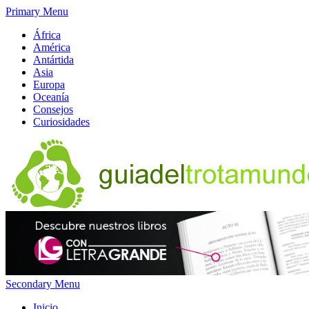
Primary Menu
África
América
Antártida
Asia
Europa
Oceanía
Consejos
Curiosidades
Secondary Menu
Inicio