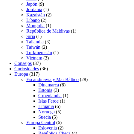
Japón
(9)
Jordania
(1)
Kazajstán
(2)
Líbano
(2)
Mongolia
(1)
República de Maldivas
(1)
Siria
(1)
Tailandia
(3)
Taiwán
(2)
Turkmenistán
(1)
Vietnam
(3)
Consejos
(37)
Curiosidades
(36)
Europa
(317)
Escandinavia y Mar Báltico
(28)
Dinamarca
(6)
Estonia
(3)
Groenlandia
(1)
Islas Feroe
(1)
Lituania
(6)
Noruega
(5)
Suecia
(5)
Europa Central
(6)
Eslovenia
(2)
República Checa
(4)