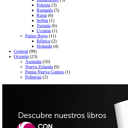
Polonia
(3)
Rumanía
(5)
Rusia
(6)
Serbia
(1)
Turquía
(6)
Ucrania
(1)
Países Bajos
(11)
Bélgica
(2)
Holanda
(4)
General
(99)
Oceanía
(23)
Australia
(10)
Nueva Zelanda
(6)
Papúa Nueva Guinea
(1)
Polinesia
(2)