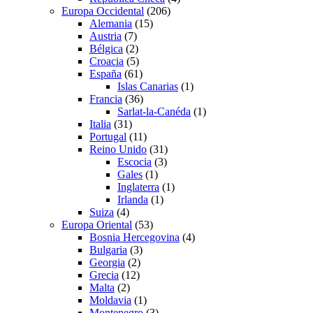
Europa Occidental
(206)
Alemania
(15)
Austria
(7)
Bélgica
(2)
Croacia
(5)
España
(61)
Islas Canarias
(1)
Francia
(36)
Sarlat-la-Canéda
(1)
Italia
(31)
Portugal
(11)
Reino Unido
(31)
Escocia
(3)
Gales
(1)
Inglaterra
(1)
Irlanda
(1)
Suiza
(4)
Europa Oriental
(53)
Bosnia Hercegovina
(4)
Bulgaria
(3)
Georgia
(2)
Grecia
(12)
Malta
(2)
Moldavia
(1)
Montenegro
(3)