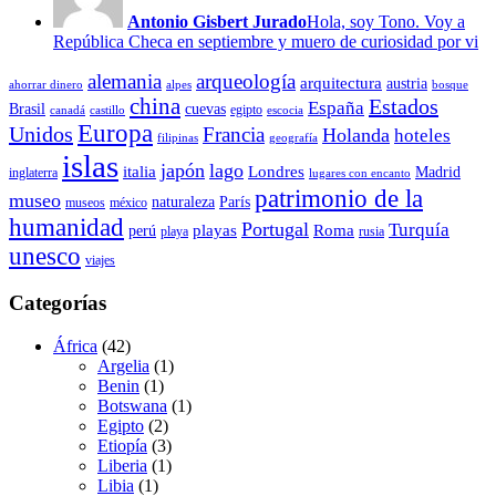
Antonio Gisbert Jurado
Hola, soy Tono. Voy a
República Checa en septiembre y muero de curiosidad por vi
alemania
arqueología
arquitectura
austria
ahorrar dinero
alpes
bosque
china
Estados
España
Brasil
cuevas
egipto
canadá
castillo
escocia
Europa
Unidos
Francia
Holanda
hoteles
filipinas
geografía
islas
japón
lago
italia
Londres
Madrid
inglaterra
lugares con encanto
patrimonio de la
museo
naturaleza
París
museos
méxico
humanidad
Portugal
Turquía
playas
Roma
perú
playa
rusia
unesco
viajes
Categorías
África
(42)
Argelia
(1)
Benin
(1)
Botswana
(1)
Egipto
(2)
Etiopía
(3)
Liberia
(1)
Libia
(1)