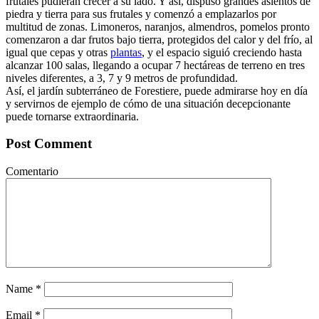
frutales pudieran crecer a su lado. Y así, dispuso grandes asientos de
piedra y tierra para sus frutales y comenzó a emplazarlos por
multitud de zonas. Limoneros, naranjos, almendros, pomelos pronto
comenzaron a dar frutos bajo tierra, protegidos del calor y del frío, al
igual que cepas y otras
plantas
, y el espacio siguió creciendo hasta
alcanzar 100 salas, llegando a ocupar 7 hectáreas de terreno en tres
niveles diferentes, a 3, 7 y 9 metros de profundidad.
Así, el jardín subterráneo de Forestiere, puede admirarse hoy en día
y servirnos de ejemplo de cómo de una situación decepcionante
puede tornarse extraordinaria.
Post Comment
Comentario
Name
*
Email
*