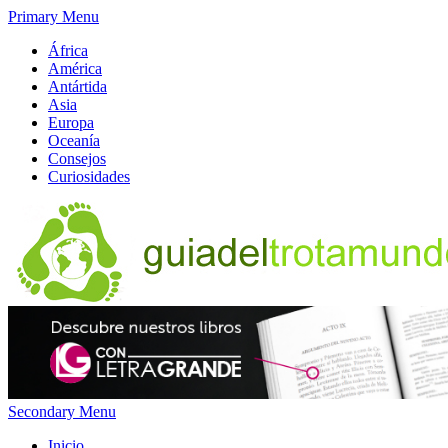
Primary Menu
África
América
Antártida
Asia
Europa
Oceanía
Consejos
Curiosidades
Secondary Menu
Inicio