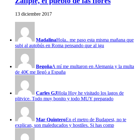
Zalipie, el pueblo de las flores
13 diciembre 2017
Madalina
Hola.. me paso esta misma mañana que
subi al autobús en Roma pensando que al igu
Begoña
A mí me multaron en Alemania y la multa
de 40€ me llegó a España
Carles GJ
Hola Hoy he visitado los lagos de
plitvice. Todo muy bonito y todo MUY preparado
Mar Quintero
En el metro de Budapest, no te
explican, son maleducados y hostiles. Si has comp