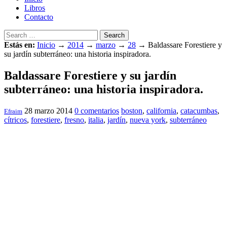
Libros
Contacto
Search
Estás en:
Inicio
→
2014
→
marzo
→
28
→
Baldassare Forestiere y
su jardín subterráneo: una historia inspiradora.
Baldassare Forestiere y su jardín
subterráneo: una historia inspiradora.
28 marzo 2014
0 comentarios
boston
,
california
,
catacumbas
,
Efraim
cítricos
,
forestiere
,
fresno
,
italia
,
jardín
,
nueva york
,
subterráneo