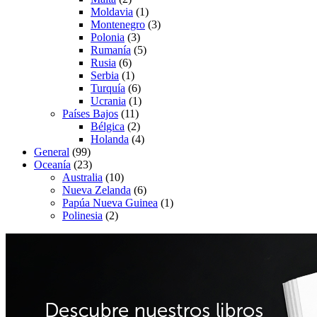
Moldavia
(1)
Montenegro
(3)
Polonia
(3)
Rumanía
(5)
Rusia
(6)
Serbia
(1)
Turquía
(6)
Ucrania
(1)
Países Bajos
(11)
Bélgica
(2)
Holanda
(4)
General
(99)
Oceanía
(23)
Australia
(10)
Nueva Zelanda
(6)
Papúa Nueva Guinea
(1)
Polinesia
(2)