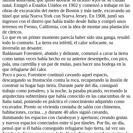
natal. Emigró a Estados Unidos en 1902 y comenzó a trabajar en las
obras de excavación del metro de Boston y más tarde, excavando un
túnel que unía Nueva York con Nueva Jersey. En 1908, juntó sus
ingresos con el dinero que había traído desde Italia y compró unos
terrenos en Fresno, California, con la idea de montar una plantación
de cítricos.
Lo que en un primer momento parecía haber sido una ganga, resultó
todo lo contrario. La tierra era infértil, el calor sofocante, su
inversión un desastre.
Baldassare Forestiere, abatido y delirante, comenzó a cavar la tierra
como tantas veces había hecho en su anterior desempeño, con pico,
pala, una carretilla y un par de mulas, para hacer una bodega en la
que refugiarse del calor.
Poco a poco, Forestiere continuó cavando aquel espacio,
descargando su frustración contra la roca, recuperando la ilusión de
construir su hogar bajo tierra. Durante parte del día, consiguió
trabajo como jornalero, y la noche, la pasaba picando, recreando la
arquitectura subterránea que había conocido en las catacumbas de su
Italia natal, poniendo en práctica el conocimiento adquirido como
excavador. Pronto su vivienda constaba de salón con chimenea,
habitaciones, cocina…y durante 40 años siguió cavando,
iluminando los espacios con claraboyas y aperturas; creando grutas
y nuevos espacios conectados entre sí por túneles. Por fin, un día,
pensó que si él había conseguido refugiarse bajo tierra, tal vez sus