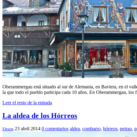
Oberammergau está situado al sur de Alemania, en Baviera, en el valle
la que todo el pueblo participa cada 10 años. En Oberammergau, los 
Leer el resto de la entrada
La aldea de los Hórreos
23 abril 2014
0 comentarios
aldea
,
combarro
,
hórreos
,
peirao
,
p
Efraim