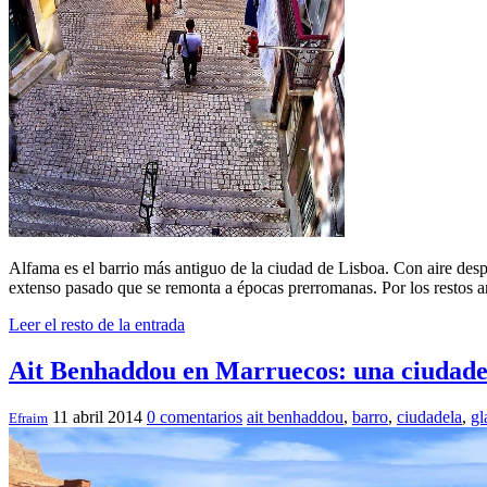
Alfama es el barrio más antiguo de la ciudad de Lisboa. Con aire desp
extenso pasado que se remonta a épocas prerromanas. Por los restos 
Leer el resto de la entrada
Ait Benhaddou en Marruecos: una ciudade
11 abril 2014
0 comentarios
ait benhaddou
,
barro
,
ciudadela
,
gl
Efraim