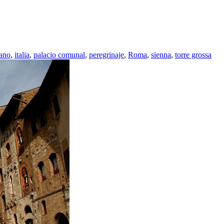
ano
,
italia
,
palacio comunal
,
peregrinaje
,
Roma
,
sienna
,
torre grossa