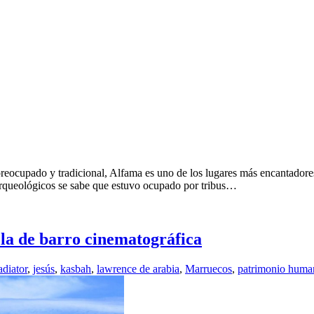
reocupado y tradicional, Alfama es uno de los lugares más encantadores
arqueológicos se sabe que estuvo ocupado por tribus…
la de barro cinematográfica
adiator
,
jesús
,
kasbah
,
lawrence de arabia
,
Marruecos
,
patrimonio huma