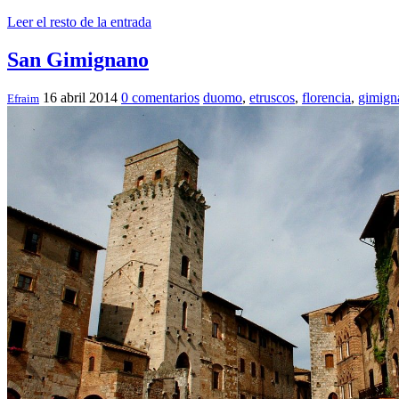
Leer el resto de la entrada
San Gimignano
16 abril 2014
0 comentarios
duomo
,
etruscos
,
florencia
,
gimign
Efraim