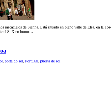
os rascacielos de Sienna. Está situado en pleno valle de Elsa, en la T
nte el S. X en honor…
boa
or
,
porta do sol
,
Portugal
,
puesta de sol