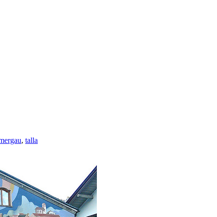
mergau
,
talla