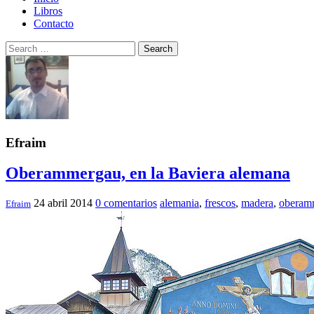
Libros
Contacto
Search
Efraim
Oberammergau, en la Baviera alemana
24 abril 2014
0 comentarios
alemania
,
frescos
,
madera
,
oberam
Efraim