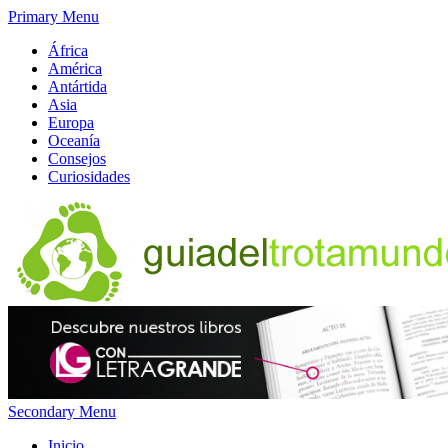
Primary Menu
África
América
Antártida
Asia
Europa
Oceanía
Consejos
Curiosidades
Secondary Menu
Inicio