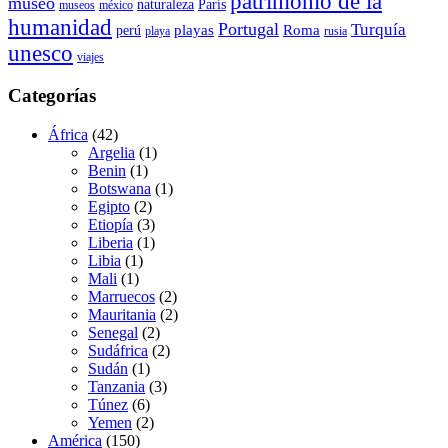
patrimonio de la
museo
naturaleza
París
museos
méxico
humanidad
Portugal
Turquía
playas
Roma
perú
playa
rusia
unesco
viajes
Categorías
África
(42)
Argelia
(1)
Benin
(1)
Botswana
(1)
Egipto
(2)
Etiopía
(3)
Liberia
(1)
Libia
(1)
Mali
(1)
Marruecos
(2)
Mauritania
(2)
Senegal
(2)
Sudáfrica
(2)
Sudán
(1)
Tanzania
(3)
Túnez
(6)
Yemen
(2)
América
(150)