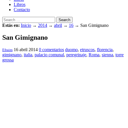
Libros
Contacto
Search
Estás en:
Inicio
→
2014
→
abril
→
16
→
San Gimignano
San Gimignano
16 abril 2014
0 comentarios
duomo
,
etruscos
,
florencia
,
Efraim
gimignano
,
italia
,
palacio comunal
,
peregrinaje
,
Roma
,
sienna
,
torre
grossa