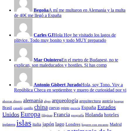
Begoña
A mí me multaron en Alemania y la multa
de 40€ me llegó a España
Carles GJ
Hola Hoy he visitado los lagos de
plitvice. Todo muy bonito y todo MUY preparado
Mar Quintero
En el metro de Budapest, no te
explican, son maleducados y hostiles. Si has comp
Antonio Gisbert Jurado
Hola, soy Tono. Voy a
República Checa en septiembre y muero de curiosidad por vi
alemania
arqueología
arquitectura
austria
ahorrar dinero
alpes
bosque
china
Estados
España
Brasil
cuevas
egipto
canadá
castillo
escocia
Europa
Unidos
Francia
Holanda
hoteles
filipinas
geografía
islas
japón
lago
italia
Londres
Madrid
inglaterra
lugares con encanto