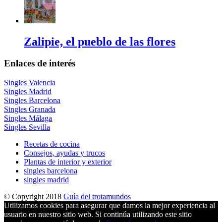
Zalipie, el pueblo de las flores
Enlaces de interés
Singles Valencia
Singles Madrid
Singles Barcelona
Singles Granada
Singles Málaga
Singles Sevilla
Recetas de cocina
Consejos, ayudas y trucos
Plantas de interior y exterior
singles barcelona
singles madrid
© Copyright 2018
Guía del trotamundos
Utilizamos cookies para asegurar que damos la mejor experiencia al
usuario en nuestro sitio web. Si continúa utilizando este sitio