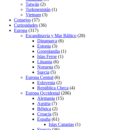
Taiwán
(2)
Turkmenistán
(1)
Vietnam
(3)
Consejos
(37)
Curiosidades
(36)
Europa
(317)
Escandinavia y Mar Báltico
(28)
Dinamarca
(6)
Estonia
(3)
Groenlandia
(1)
Islas Feroe
(1)
Lituania
(6)
Noruega
(5)
Suecia
(5)
Europa Central
(6)
Eslovenia
(2)
República Checa
(4)
Europa Occidental
(206)
Alemania
(15)
Austria
(7)
Bélgica
(2)
Croacia
(5)
España
(61)
Islas Canarias
(1)
Francia
(36)