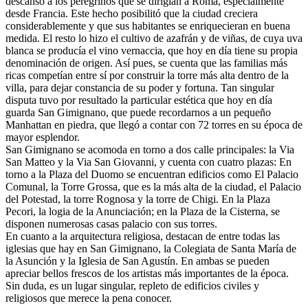
descanso a los peregrinos que se dirigían a Roma, especialmente
desde Francia. Este hecho posibilitó que la ciudad creciera
considerablemente y que sus habitantes se enriquecieran en buena
medida. El resto lo hizo el cultivo de azafrán y de viñas, de cuya uva
blanca se producía el vino vernaccia, que hoy en día tiene su propia
denominación de origen. Así pues, se cuenta que las familias más
ricas competían entre sí por construir la torre más alta dentro de la
villa, para dejar constancia de su poder y fortuna. Tan singular
disputa tuvo por resultado la particular estética que hoy en día
guarda San Gimignano, que puede recordarnos a un pequeño
Manhattan en piedra, que llegó a contar con 72 torres en su época de
mayor esplendor.
San Gimignano se acomoda en torno a dos calle principales: la Via
San Matteo y la Via San Giovanni, y cuenta con cuatro plazas: En
torno a la Plaza del Duomo se encuentran edificios como El Palacio
Comunal, la Torre Grossa, que es la más alta de la ciudad, el Palacio
del Potestad, la torre Rognosa y la torre de Chigi. En la Plaza
Pecori, la logia de la Anunciación; en la Plaza de la Cisterna, se
disponen numerosas casas palacio con sus torres.
En cuanto a la arquitectura religiosa, destacan de entre todas las
iglesias que hay en San Gimignano, la Colegiata de Santa María de
la Asunción y la Iglesia de San Agustín. En ambas se pueden
apreciar bellos frescos de los artistas más importantes de la época.
Sin duda, es un lugar singular, repleto de edificios civiles y
religiosos que merece la pena conocer.