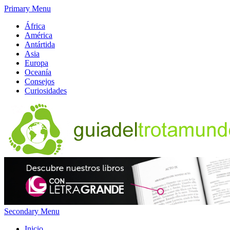
Primary Menu
África
América
Antártida
Asia
Europa
Oceanía
Consejos
Curiosidades
Secondary Menu
Inicio